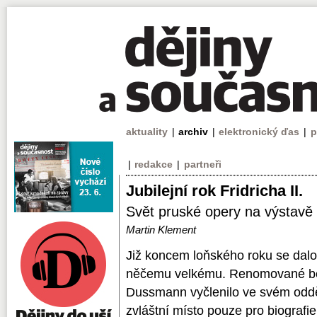
aktuality
|
archiv
|
elektronický ďas
|
p
|
redakce
|
partneři
Jubilejní rok Fridricha II.
Svět pruské opery na výstavě 
Martin Klement
Již koncem loňského roku se dalo 
něčemu velkému. Renomované ber
Dussmann vyčlenilo ve svém odděle
zvláštní místo pouze pro biografie