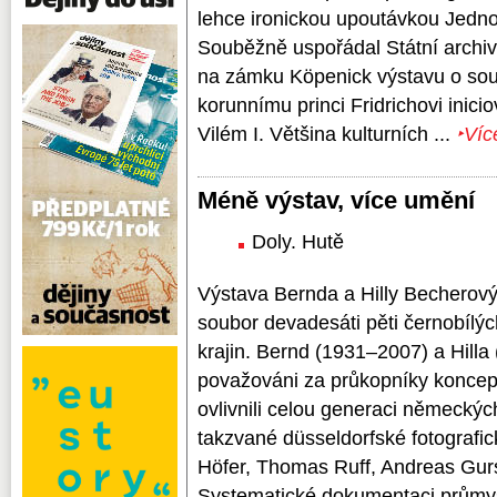
lehce ironickou upoutávkou Jedn
Souběžně uspořádal Státní archiv 
na zámku Köpenick výstavu o soud
korunnímu princi Fridrichovi iniciov
Vilém I. Většina kulturních ...
‣Víc
Méně výstav, více umění
Doly. Hutě
Výstava Bernda a Hilly Becherový
soubor devadesáti pěti černobílýc
krajin. Bernd (1931–2007) a Hilla
považováni za průkopníky konceptu
ovlivnili celou generaci německých
takzvané düsseldorfské fotografic
Höfer, Thomas Ruff, Andreas Gurs
Systematické dokumentaci průmysl