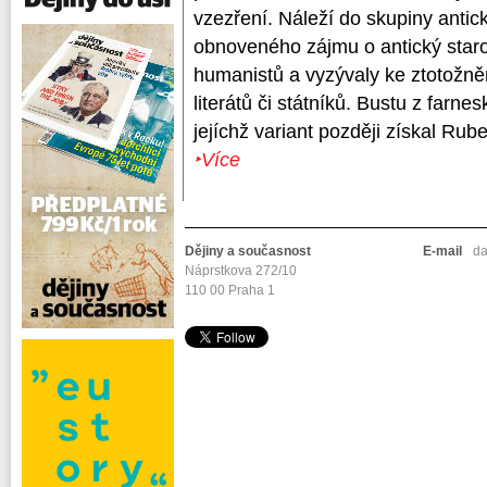
vzezření. Náleží do skupiny antic
obnoveného zájmu o antický staro
humanistů a vyzývaly ke ztotožněn
literátů či státníků. Bustu z farne
jejíchž variant později získal Rube
‣Více
Dějiny a současnost
E-mail
da
Náprstkova 272/10
110 00 Praha 1