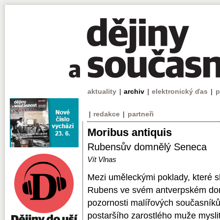
aktuality
|
archiv
|
elektronický ďas
|
p
|
redakce
|
partneři
Moribus antiquis
Rubensův domnělý Seneca
Vít Vlnas
Mezi uměleckými poklady, které s
Rubens ve svém antverpském domě
pozornosti malířových současníků
postaršího zarostlého muže mysli