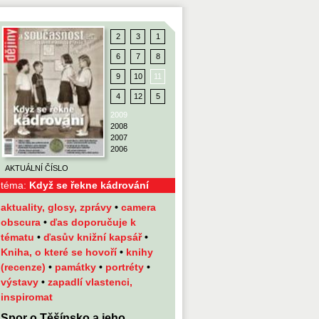
2
3
1
6
7
8
9
10
11
4
12
5
2009
2008
2007
2006
AKTUÁLNÍ ČÍSLO
téma:
Když se řekne kádrování
aktuality, glosy, zprávy
•
camera
obscura
•
ďas doporučuje k
tématu
•
ďasův knižní kapsář
•
Kniha, o které se hovoří
•
knihy
(recenze)
•
památky
•
portréty
•
výstavy
•
zapadlí vlastenci,
inspiromat
Spor o Těšínsko a jeho