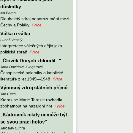
důsledky
Ivo Baran
Dlouholetý zdroj neporozumění mezi
Čechy a Poláky
‣Více
Válka o válku
Luboš Veselý
Interpretace válečných dějin jako
politická zbraň
‣Více
„Člověk Durych zbloudil...“
Jana Davidová-Glogarová
Časopisecké polemiky o katolické
literatuře z let 1945—1948
‣Více
Výnosný zdroj státních příjmů
Jan Čech
Kterak se Marie Terezie rozhodla
zbohatnout na hazardní hře
‣Více
„Kádrovník nikdy nemůže být
se svou prací hotov“
Jaroslav Cuhra