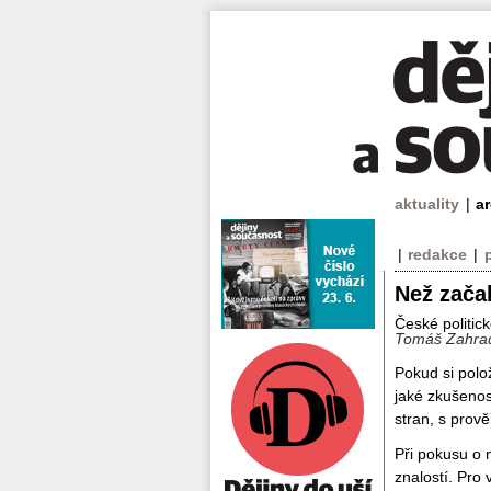
aktuality
|
a
|
redakce
|
Než zača
České politick
Tomáš Zahra
Pokud si polo
jaké zkušenos
stran, s prově
Při pokusu o 
znalostí. Pro