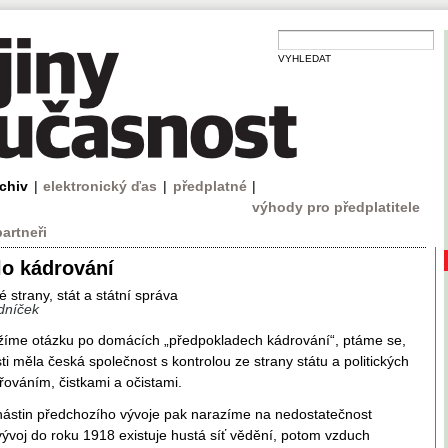
VYHLEDAT
rchiv
|
elektronický ďas
|
předplatné
|
výhody pro předplatitele
partneři
lo kádrování
é strany, stát a státní správa
dníček
žíme otázku po domácích „předpokladech kádrování“, ptáme se,
ti měla česká společnost s kontrolou ze strany státu a politických
řováním, čistkami a očistami.
nástin předchozího vývoje pak narazíme na nedostatečnost
 vývoj do roku 1918 existuje hustá síť vědění, potom vzduch