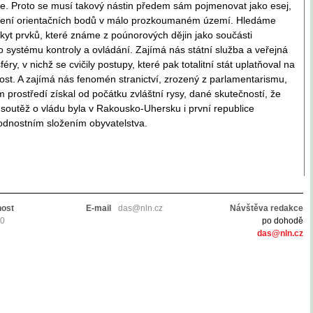
ne. Proto se musí takový nástin předem sám pojmenovat jako esej,
zení orientačních bodů v málo prozkoumaném území. Hledáme
kyt prvků, které známe z poúnorových dějin jako součásti
o systému kontroly a ovládání. Zajímá nás státní služba a veřejná
féry, v nichž se cvičily postupy, které pak totalitní stát uplatňoval na
ost. A zajímá nás fenomén stranictví, zrozený z parlamentarismu,
 prostředí získal od počátku zvláštní rysy, dané skutečností, že
soutěž o vládu byla v Rakousko-Uhersku i první republice
dnostním složením obyvatelstva.
nost
E-mail
das@nln.cz
Návštěva redakce
10
po dohodě
das@nln.cz