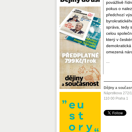
povážlivě říd
pokus o nale
předchozí výs
byrokratickéh
správa, tedy s
celou společn
který v českém
demokratická 
omezená náro
...
Dějiny a součas
Náprstkova 272/
110 00 Praha 1