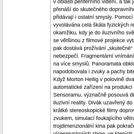
v oblasti periferního vidění, a tak 
přenáší do skutečného dopravního
přidávají i ostatní smysly. Pomocí
vyvolávána celá škála fyzických r
okamžiku, kdy je do iluzivního svě
se většinou z filmové projekce vy
pak dostává prožívání „skutečné
nebezpečí. Fragmentární vnímání
na více smyslů. Panoramata obklo
napodobovala i zvuky a pachy bitev
Když Morton Heilig v polovině dva
automatické zařízení na produkci
Sensoramu, význačně posouvá div
iluzivní reality. Divák uzavřený d
krátké stereoskopické filmy dopr
zvukem, simulací foukajícího větr
trojdimenzionální kina pak pokrač
vícesmyslových show, ve kterých