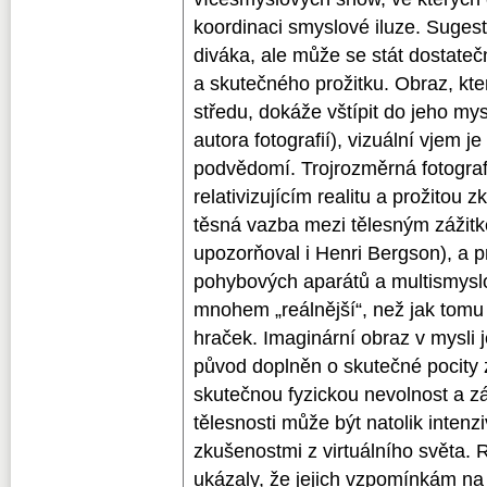
koordinaci smyslové iluze. Sugesti
diváka, ale může se stát dostateč
a skutečného prožitku. Obraz, kt
středu, dokáže vštípit do jeho mys
autora fotografií), vizuální vjem j
podvědomí. Trojrozměrná fotogra
relativizujícím realitu a prožitou z
těsná vazba mezi tělesným zážitk
upozorňoval i Henri Bergson), a p
pohybových aparátů a multismyslo
mnohem „reálnější“, než jak tomu 
hraček. Imaginární obraz v mysli j
původ doplněn o skutečné pocity z
skutečnou fyzickou nevolnost a 
tělesnosti může být natolik intenz
zkušenostmi z virtuálního světa.
ukázaly, že jejich vzpomínkám na