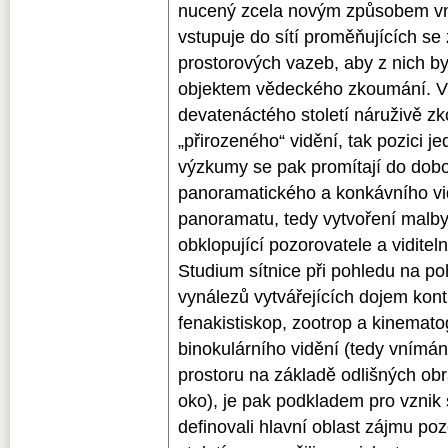
nucený zcela novým způsobem vn
vstupuje do sítí proměňujících se
prostorových vazeb, aby z nich byl
objektem vědeckého zkoumání. Vě
devatenáctého století náruživě zk
„přirozeného“ vidění, tak pozici j
výzkumy se pak promítají do dob
panoramatického a konkávního vi
panoramatu, tedy vytvoření malby 
obklopující pozorovatele a viditel
Studium sítnice při pohledu na poh
vynálezů vytvářejících dojem kont
fenakistiskop, zootrop a kinemato
binokulárního vidění (tedy vnímán
prostoru na základě odlišných ob
oko), je pak podkladem pro vznik
definovali hlavní oblast zájmu po