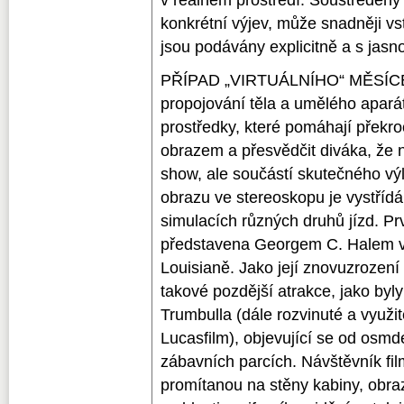
konkrétní výjev, může snadněji vs
jsou podávány explicitně a s jasno
PŘÍPAD „VIRTUÁLNÍHO“ MĚSÍCE 
propojování těla a umělého aparát
prostředky, které pomáhají překro
obrazem a přesvědčit diváka, že
show, ale součástí skutečného vý
obrazu ve stereoskopu je vystříd
simulacích různých druhů jízd. Prv
představena Georgem C. Halem v
Louisianě. Jako její znovuzroze
takové pozdější atrakce, jako byl
Trumbulla (dále rozvinuté a využi
Lucasfilm), objevující se od osmde
zábavních parcích. Návštěvník film
promítanou na stěny kabiny, obraz