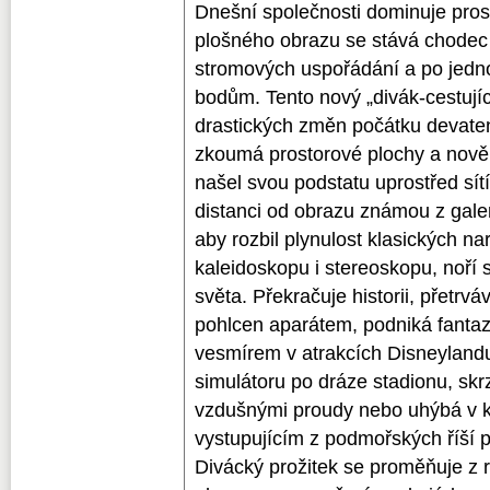
Dnešní společnosti dominuje prost
plošného obrazu se stává chodec p
stromových uspořádání a po jednot
bodům. Tento nový „divák-cestujíc
drastických změn počátku devatená
zkoumá prostorové plochy a nově 
našel svou podstatu uprostřed sítí 
distanci od obrazu známou z galer
aby rozbil plynulost klasických na
kaleidoskopu i stereoskopu, noří 
světa. Překračuje historii, přetrv
pohlcen aparátem, podniká fantazij
vesmírem v atrakcích Disneylandu
simulátoru po dráze stadionu, skr
vzdušnými proudy nebo uhýbá v 
vystupujícím z podmořských říší p
Divácký prožitek se proměňuje z 