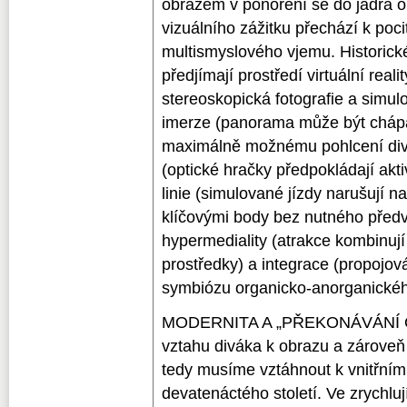
obrazem v ponoření se do jádra
vizuálního zážitku přechází k poc
multismyslového vjemu. Historické 
předjímají prostředí virtuální rea
stereoskopická fotografie a simulo
imerze (panorama může být cháp
maximálně možnému pohlcení divá
(optické hračky předpokládají akti
linie (simulované jízdy narušují nar
klíčovými body bez nutného předv
hypermediality (atrakce kombinují 
prostředky) a integrace (propojov
symbiózu organicko-anorganické
MODERNITA A „PŘEKONÁVÁNÍ OK
vztahu diváka k obrazu a zároveň 
tedy musíme vztáhnout k vnitřním
devatenáctého století. Ve zrychluj