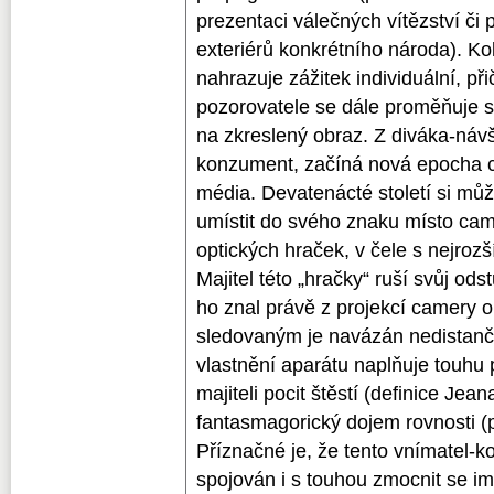
prezentaci válečných vítězství č
exteriérů konkrétního národa). Kol
nahrazuje zážitek individuální, 
pozorovatele se dále proměňuje s
na zkreslený obraz. Z diváka-návš
konzument, začíná nová epocha c
média. Devatenácté století si můž
umístit do svého znaku místo cam
optických hraček, v čele s nejroz
Majitel této „hračky“ ruší svůj od
ho znal právě z projekcí camery o
sledovaným je navázán nedistančn
vlastnění aparátu naplňuje touhu 
majiteli pocit štěstí (definice Jea
fantasmagorický dojem rovnosti (
Příznačné je, že tento vnímatel
spojován i s touhou zmocnit se im