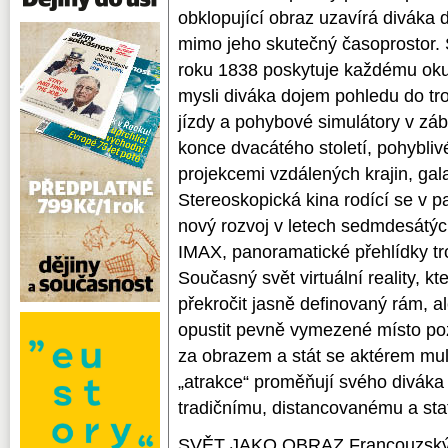
obklopující obraz uzavírá diváka 
mimo jeho skutečný časoprostor. S
roku 1838 poskytuje každému oku j
mysli diváka dojem pohledu do tr
jízdy a pohybové simulátory v záb
konce dvacátého století, pohybliv
projekcemi vzdálených krajin, galax
Stereoskopická kina rodící se v p
nový rozvoj v letech sedmdesátýc
IMAX, panoramatické přehlídky tr
Současný svět virtuální reality, 
překročit jasně definovaný rám, al
opustit pevně vymezené místo poz
za obrazem a stát se aktérem mul
„atrakce“ proměňují svého diváka 
tradičnímu, distancovanému a st
SVĚT JAKO OBRAZ Francouzský 