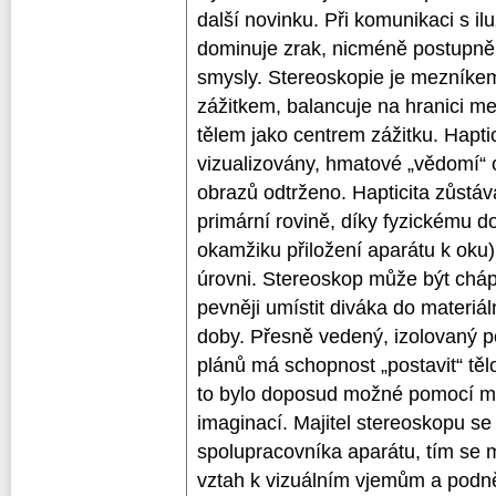
další novinku. Při komunikaci s i
dominuje zrak, nicméně postupně s
smysly. Stereoskopie je mezníke
zážitkem, balancuje na hranici 
tělem jako centrem zážitku. Hapti
vizualizovány, hmatové „vědomí“
obrazů odtrženo. Hapticita zůstá
primární rovině, díky fyzickému d
okamžiku přiložení aparátu k oku)
úrovni. Stereoskop může být chápá
pevněji umístit diváka do materiá
doby. Přesně vedený, izolovaný p
plánů má schopnost „postavit“ těl
to bylo doposud možné pomocí map
imaginací. Majitel stereoskopu se
spolupracovníka aparátu, tím se 
vztah k vizuálním vjemům a podn