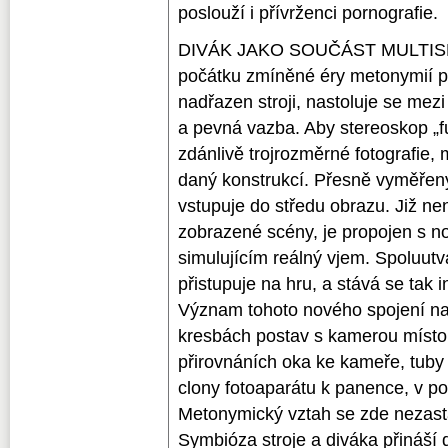
poslouží i přívrženci pornografie.
DIVÁK JAKO SOUČÁST MULTI
počátku zmíněné éry metonymií p
nadřazen stroji, nastoluje se me
a pevná vazba. Aby stereoskop „f
zdánlivě trojrozměrné fotografie, 
daný konstrukcí. Přesně vyměřený 
vstupuje do středu obrazu. Již n
zobrazené scény, je propojen s
simulujícím reálný vjem. Spoluutvá
přistupuje na hru, a stává se tak 
Význam tohoto nového spojení n
kresbách postav s kamerou místo 
přirovnáních oka ke kameře, tuby
clony fotoaparátu k panence, v po
Metonymický vztah se zde nezastav
Symbióza stroje a diváka přináší 