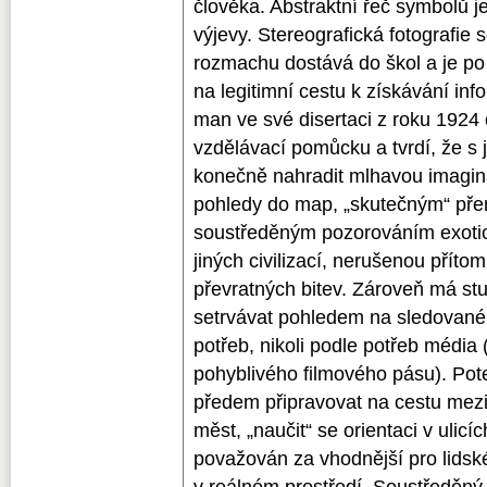
člověka. Abstraktní řeč symbolů 
výjevy. Stereografická fotografie
rozmachu dostává do škol a je p
na legitimní cestu k získávání inf
man ve své disertaci z roku 1924
vzdělávací pomůcku a tvrdí, že s
konečně nahradit mlhavou imagin
pohledy do map, „skutečným“ pře
soustředěným pozorováním exotic
jiných civilizací, nerušenou přítom
převratných bitev. Zároveň má st
setrvávat pohledem na sledovaném
potřeb, nikoli podle potřeb média 
pohyblivého filmového pásu). Pot
předem připravovat na cestu mez
měst, „naučit“ se orientaci v ulic
považován za vhodnější pro lids
v reálném prostředí. Soustředěný