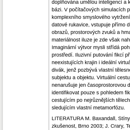
doplňována umělou inteligencí a k
bázi. V počítačových simulacích p
komplexního smyslového vytržení.
datové rukavice, vstupuje přímo d
obrazů, prostorových zvuků a hm
materiálnost iluze je zde však nah
Imaginární výtvor mysli střídá poh
prostředí. Iluzivní putování fikcí 
neexistujících krajin i ideální virt
divák, jenž pozbývá vlastní tělesn
subjektu a objektu. Virtuální cest
nenarušuje jen časoprostorovou d
identifikovat pouze s pohledem fik
cestujícím po nejrůznějších tělec
sledujícím vlastní metamorfózu.
LITERATURA M. Baxandall, Stíny 
zkušenost, Brno 2003; J. Crary, T