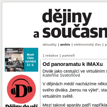
aktuality
|
archiv
|
elektronický ďas
|
p
|
redakce
|
partneři
Od panoramatu k IMAXu
Divák jako cestující ve virtuálním
Kateřina Svatoňová
V dějinách médií nacházíme několi
svého diváka „berou na výlet“, sta
virtuálním světě.
Mezi takové aparáty patří napřík