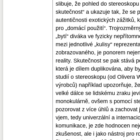
slibuje, že pohled do stereoskopu
skutečnost“ a ukazuje tak, že se p
autentičnosti exotických zážitků, 
pro „domácí použití“. Trojrozměr
„bytí“ diváka ve fyzicky nepřítom
mezi jednotlivé „kulisy“ reprezen
zobrazovaného, je ponorem nejen 
reality. Skutečnost se pak stává
která je dílem duplikována, aby b
studií o stereoskopu (od Olivera
výrobců) například upozorňuje, že
velké dálce se lidskému zraku jev
monokulárně, ovšem s pomocí ste
pozorovat z více úhlů a zachovat
vjem, tedy univerzální a internac
komunikace, je zde hodnocen neje
zkušenost, ale i jako nástroj pro