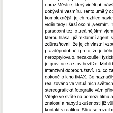
obraz Měsíce, který viděli při náv
dobývání vesmíru. Tento umělý o
komplexnější, jejich rozhled nav
viděli tedy i širší okolní „vesmír“. 
paradoxní tezi o „reálnějším“ vje
kterou hlásali již reklamní agenti
zdůrazňovali, že jejich vlastní vz
pravděpodobně i proto, že je běhe
nerozptylovalo, nezakoušeli fyzi
je gravitace a stav beztíže. Mohli 
intenzivní dobrodružství. To, co za
dokončilo kino IMAX. Co naznačily 
realizováno ve virtuálních světec
stereografická fotografie vám přin
Vítejte ve světě na pomezí filmu a
znalostí a nabytí zkušenosti již 
kontakt s realitou. Stírá se rozdíl m