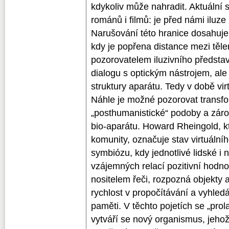
kdykoliv může nahradit. Aktuální s
románů i filmů: je před námi iluze
Narušování této hranice dosahuje
kdy je popřena distance mezi tělem
pozorovatelem iluzivního předsta
dialogu s optickým nástrojem, al
struktury aparátu. Tedy v době vir
Náhle je možné pozorovat transfo
„posthumanistické“ podoby a záro
bio-aparátu. Howard Rheingold, k
komunity, označuje stav virtuální
symbiózu, kdy jednotlivé lidské i 
vzájemných relací pozitivní hodno
nositelem řeči, rozpozná objekty 
rychlost v propočítávání a vyhled
paměti. V těchto pojetích se „prola
vytváří se nový organismus, jehož 