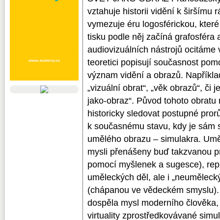
vztahuje historii vidění k širšímu 
vymezuje éru logosférickou, kter
tisku podle něj začíná grafosféra 
audiovizuálních nástrojů ocitáme v
teoretici popisují současnost pom
význam vidění a obrazů. Napříkl
„vizuální obrat“, „věk obrazů“, či j
jako-obraz“. Původ tohoto obrat
historicky sledovat postupné pror
k současnému stavu, kdy je sám 
umělého obrazu – simulakra. Umě
mysli přenášeny buď takzvanou p
pomocí myšlenek a sugesce), repr
uměleckých děl, ale i „neuměleck
(chápanou ve vědeckém smyslu). 
dospěla mysl moderního člověka,
virtuality zprostředkovávané simu