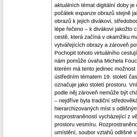
aktuálních témat digitální doby je
počátek expanze obrazů stejně ja
obrazů k jejich divákovi, středobo
lépe řečeno – k divákovi jakožto c
cestě, která začíná v okamžiku m
vytvářejících obrazy a zároveň po
Pochopit tohoto virtuálního cestuj
nám pomůže úvaha Michela Fouca
kterém má tento jedinec možnost 
ústředním tématem 19. století čas
označuje jako století prostoru. Vn
podle něj zároveň nemůže být ch
– nejdříve byla tradiční středověk
hierarchizovaných míst s odlišný
rozprostraněností vycházející z
prostoru vesmíru. Rozprostraněno
umístění, soubor vztahů odlišné v