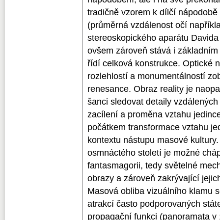
tradičně vzorem k dílčí nápodobě 
(průměrná vzdálenost očí napříkl
stereoskopického aparátu Davida 
ovšem zároveň stává i základním 
řídí celková konstrukce. Optické n
rozlehlostí a monumentálností zob
renesance. Obraz reality je naopa
šanci sledovat detaily vzdálených
zacílení a proměna vztahu jedinc
počátkem transformace vztahu jedi
kontextu nástupu masové kultury
osmnáctého století je možné chá
fantasmagorii, tedy světelné mec
obrazy a zároveň zakrývající jeji
Masová obliba vizuálního klamu s
atrakcí často podporovaných stát
propagační funkci (panoramata v 19