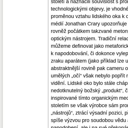
století a naznačili souvislost s p
technologickými objevy, je vhodné
proměnou vztahu lidského oka k o
médií Jonathan Crary upozorňuje n
rovněž počátkem takzvané meton
optickým nástrojem. Tradiční rela
můžeme definovat jako metaforick
k napodobování, či dokonce vylep
zraku aparátem (jako příklad lze u
abstraktnější rovině pak cameru o
umělých „očí“ však nebylo popřít
vidění. Lidské oko bylo stále chá
nedotknutelný božský „produkt“, 
inspirované tímto organickým m
stoletím se však výrobce sám pro
„nástrojů“, ztrácí výsadní pozici, 
spíše výzvou pro soudobou vědu 
napodobení, ale i na své překoná