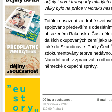
odjely i první transporty mladých
války bylo na práce v Norsku na
Totální nasazení za druhé světov
spojováno především s odeslání
obsazeném Rakousku. Část dělníků
dalších okupovaných zemí jako Bel
také do Skandinávie. Počty Čech
zdokumentovány teprve nedávno, 
Národní archiv zpracoval a odborn
německé okupační správy.
...
Dějiny a současnost
E-mail
da
Náprstkova 272/10
110 00 Praha 1