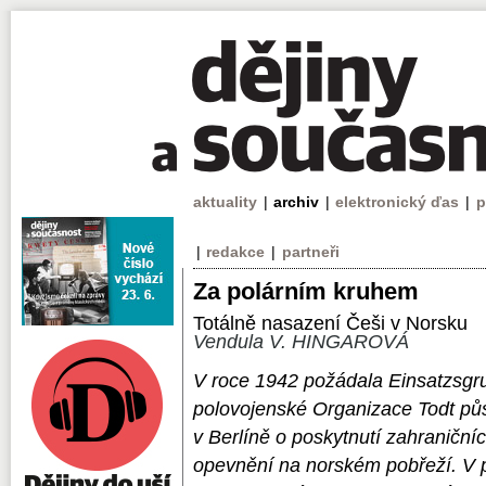
aktuality
|
archiv
|
elektronický ďas
|
p
|
redakce
|
partneři
Za polárním kruhem
Totálně nasazení Češi v Norsku
Vendula V. HINGAROVÁ
V roce 1942 požádala Einsatzsgr
polovojenské Organizace Todt půs
v Berlíně o poskytnutí zahraniční
opevnění na norském pobřeží. V p