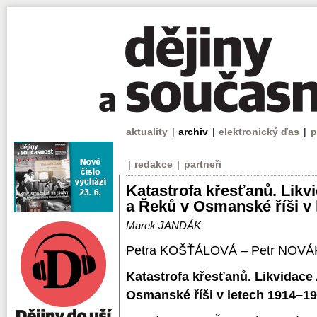
aktuality
|
archiv
|
elektronický ďas
|
p
|
redakce
|
partneři
Katastrofa křesťanů. Lik
a Řeků v Osmanské říši v
Marek JANDÁK
Petra KOŠŤÁLOVÁ – Petr NOVÁK
Katastrofa křesťanů. Likvidac
Osmanské říši v letech 1914–1