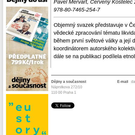
Pavel Mervart, Červený Kostelec 
978-80-7465-254-7
Objemný svazek představuje v Če
vědecké zpracování tématu likvi
během první světové války a její
koordinátorem autorského kolektivu
dále se na publikaci podílela etno
Dějiny a současnost
E-mail
da
Náprstkova 272/10
110 00 Praha 1