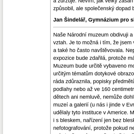
a zdržuje. Nevím, jak velký zásah
způsobil, ale společenský dopad by 
Jan Šindelář, Gymnázium pro s
Naše Národní muzeum obdivuji a
vztah. Je to možná i tím, že jsem 
a také ho často navštěvovala. Ne
expozice bude zdařilá, protože m
Muzeum bude určitě vybaveno mo
určitým tématům dotykové obrazov
ráda zdůraznila, popisky předmětů
podlahy nebo až ve 160 centimet
dětech ani nemluvě, nemůže dohl
muzeí a galerií (u nás i jinde v 
udělaly tyto instituce v Americe.
i s bleskem, nařízení jen bez bles
nefotografování, protože pokud n