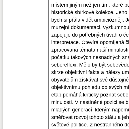
místem jiným než jen tím, které b
historické sbírkové kolekce. Jeho
bych si přála vidět ambiciózněji. J
muzejní dokumentaci, výzkumnou 
zapojuje do potřebných úvah o čes
interpretace. Otevírá opomíjená 
zpracovaná témata naší minulosti.
počátku takových nesnadných snah
sebereflexi. Mělo by být sebevěd
skrze objektivní fakta a nálezy u
obyvatelům získávat své důstojné
objektivnímu pohledu do svých mi
etap pomáhá kriticky poznat sebe
minulostí. V nastíněné pozici se 
mladých generací, kterým napom
směřovat rozvoj tohoto státu a jeh
světové politice. Z nestranného d