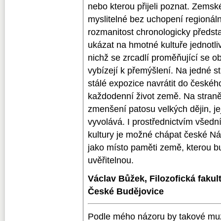
nebo kterou přijeli poznat. Zemské
myslitelné bez uchopení regionální
rozmanitost chronologicky předst
ukázat na hmotné kultuře jednotliv
nichž se zrcadlí proměňující se obr
vybízejí k přemýšlení. Na jedné 
stálé expozice navrátit do česk
každodenní život země. Na straně
zmenšení patosu velkých dějin, je
vyvolává. I prostřednictvím všední
kultury je možné chápat české Ná
jako místo paměti země, kterou b
uvěřitelnou.
Václav Bůžek, Filozofická fakul
České Budějovice
Podle mého názoru by takové muz