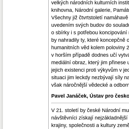
velkých národních kulturních insti
knihovna, Národní galerie, Památ
Všechny již čtvrtstoletí namáhavě
uvedením svých budov do soulad
o sbírky i s potřebou koncipování
by nahradily ty, které koncepčně 
humanitních věd kolem poloviny 20
v horším případě dodnes učí vytvá
mediální obraz, který jim přinese u
jejich existenci proti výkyvům v jed
situaci jim leckdy nezbývají síly na
však náročnější vědecké a odborn
Pavel Janáček, Ústav pro česko
V 21. století by české Národní 
návštěvníci získají nejzákladněj
krajiny, společnosti a kultury země