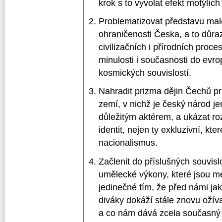
krok s to vyvolat efekt motýlích 
Problematizovat představu malo
ohraničenosti Česka, a to důr
civilizačních i přírodních proce
minulosti i současnosti do evro
kosmických souvislostí.
Nahradit prizma dějin Čechů p
zemí, v nichž je český národ je
důležitým aktérem, a ukázat r
identit, nejen ty exkluzivní, kt
nacionalismus.
Začlenit do příslušných souvislos
umělecké výkony, které jsou m
jedinečné tím, že před námi jak
diváky dokáží stále znovu ožív
a co nám dává zcela současný 