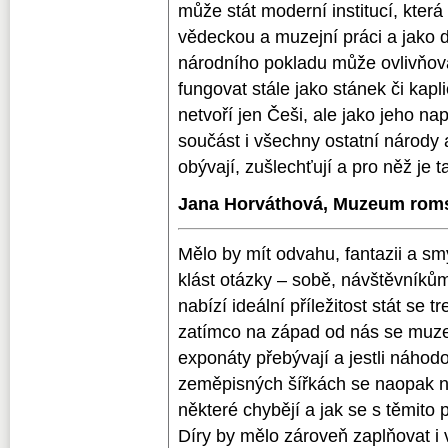
může stát moderní institucí, která
vědeckou a muzejní práci a jako 
národního pokladu může ovlivňova
fungovat stále jako stánek či kapl
netvoří jen Češi, ale jako jeho nap
součást i všechny ostatní národy a
obývají, zušlechťují a pro něž je 
Jana Horváthová, Muzeum roms
Mělo by mít odvahu, fantazii a s
klást otázky – sobě, návštěvníků
nabízí ideální příležitost stát se 
zatímco na západ od nás se muzea
exponáty přebývají a jestli náhodo
zeměpisných šířkách se naopak na
některé chybějí a jak se s těmito
Díry by mělo zároveň zaplňovat i v 