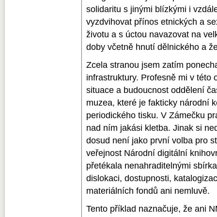
solidaritu s jinými blízkými i vzd
vyzdvihovat přínos etnických a 
životu a s úctou navazovat na ve
doby včetně hnutí dělnického a ž
Zcela stranou jsem zatím ponech
infrastruktury. Profesně mi v této 
situace a budoucnost oddělení č
muzea, které je fakticky národní
periodického tisku. V Zámečku prac
nad ním jakási kletba. Jinak si ned
dosud není jako první volba pro st
veřejnost Národní digitální knihov
přetékala nenahraditelnými sbírka
dislokaci, dostupnosti, katalogiza
materiálních fondů ani nemluvě.
Tento příklad naznačuje, že ani N