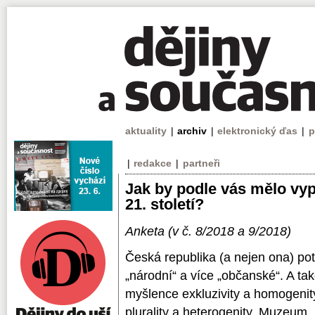
aktuality
|
archiv
|
elektronický ďas
|
p
|
redakce
|
partneři
Jak by podle vás mělo v
21. století?
Anketa (v č. 8/2018 a 9/2018)
Česká republika (a nejen ona) p
„národní“ a více „občanské“. A ta
myšlence exkluzivity a homogenit
plurality a heterogenity. Muzeum,