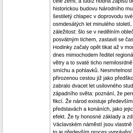
celé zemi, a tudíž hodná zápisu 
historickou budovu Národního muz
šestiletý chlapec v doprovodu sv
osmdesátých let minulého století,
záležitost: šlo se v nedělním oble
posvátným tichem, zastavil se čas
Hodinky začaly opět tikat až v m
dnes mimochodem ředitel regionál
větry a to svaté ticho nemilosrdně
smíchu a pohlavků. Nesmrtelnost 
přirozenou cestou již jako předško
zabralo dvacet let usilovného stu
západního světa: poznání, že pe
fikcí. Že národ existuje předevší
představách a konáních, jako jejic
efekt. Že ty honosné základy a zd
Václavském náměstí jsou vlastně
to je především
proces vyprávění