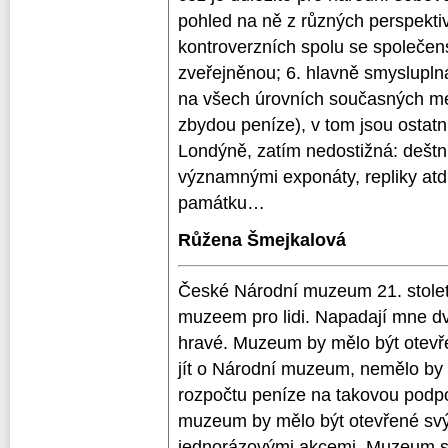
pohled na ně z různých perspektiv
kontroverzních spolu se společens
zveřejněnou; 6. hlavně smyslupln
na všech úrovních současných mé
zbydou peníze), v tom jsou ostatn
Londýně, zatím nedostižná: deštník
významnými exponáty, repliky atd.
památku…
Růžena Šmejkalová
České Národní muzeum 21. stolet
muzeem pro lidi. Napadají mne d
hravé. Muzeum by mělo být otevře
jít o Národní muzeum, nemělo by
rozpočtu peníze na takovou podpo
muzeum by mělo být otevřené svý
jednorázovými akcemi. Muzeum s