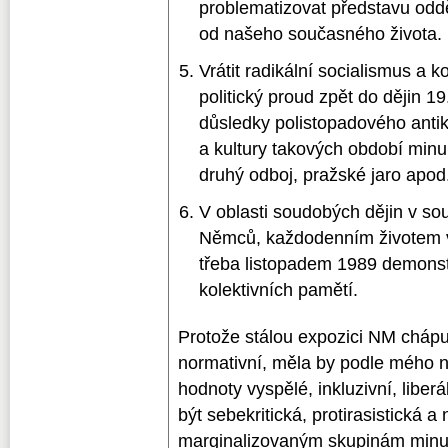
problematizovat představu odd
od našeho současného života.
Vrátit radikální socialismus a
politický proud zpět do dějin 19
důsledky polistopadového anti
a kultury takových období minulo
druhý odboj, pražské jaro apod
V oblasti soudobých dějin v so
Němců, každodenním životem ve
třeba listopadem 1989 demonstro
kolektivních pamětí.
Protože stálou expozici NM chápu 
normativní, měla by podle mého 
hodnoty vyspělé, inkluzivní, liber
být sebekritická, protirasistická a
marginalizovaným skupinám minulo