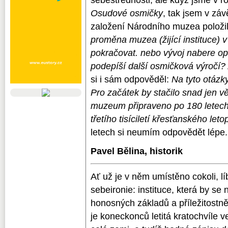
Osudové osmičky
, tak jsem v zá
založení Národního muzea položil
proměna muzea (žijící instituce)
pokračovat. nebo vývoj nabere o
podepíší další osmičková výročí?
si i sám odpověděl:
Na tyto otázk
Pro začátek by stačilo snad jen v
muzeum připraveno po 180 letech 
třetího tisíciletí křesťanského leto
letech si neumím odpovědět lépe.
Pavel Bělina, historik
Ať už je v něm umístěno cokoli, 
sebeironie: instituce, která by se
honosných základů a příležitostně 
je koneckonců letitá kratochvíle 