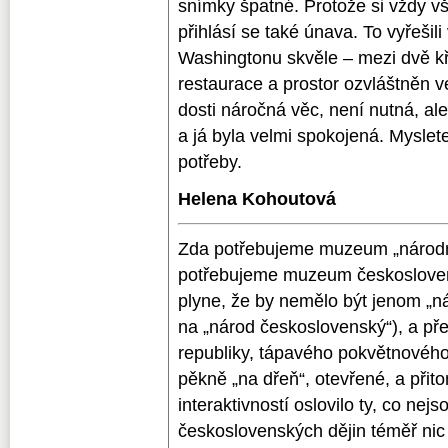
snímky špatné. Protože si vždy vš
přihlásí se také únava. To vyřešili
Washingtonu skvěle – mezi dvě k
restaurace a prostor ozvláštněn
dosti náročná věc, není nutná, ale
a já byla velmi spokojená. Myslete
potřeby.
Helena Kohoutová
Zda potřebujeme muzeum „národn
potřebujeme muzeum československ
plyne, že by nemělo být jenom „n
na „národ československý“), a 
republiky, tápavého pokvětnovéh
pěkně „na dřeň“, otevřené, a přit
interaktivností oslovilo ty, co nejs
československých dějin téměř nic 