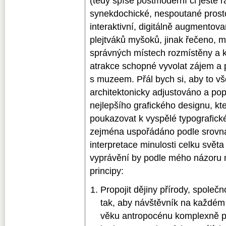
(tedy spíše postmoderní či ještě r
synekdochické, nespoutané prosto
interaktivní, digitálně augmentov
plejtváků myšoků, jinak řečeno, 
správných místech rozmístěny a
atrakce schopné vyvolat zájem a 
s muzeem. Přál bych si, aby to v
architektonicky adjustováno a po
nejlepšího grafického designu, k
poukazovat k vyspělé typografické
zejména uspořádáno podle srovn
interpretace minulosti celku světa
vyprávění by podle mého názoru m
principy:
Propojit dějiny přírody, společn
tak, aby návštěvník na každém k
věku antropocénu komplexně pr