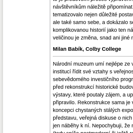
návštěvníkům náležitě připomínat
tematizovalo nejen důležité post
ale také samo sebe, a dokázalo s
komplikovanou historií jako ten ná
veličinou je změna, snad ani jin
Milan Babík, Colby College
Národní muzeum umí nejlépe ze v
institucí řídit své vztahy s veřejno
sebevědomého investičního program
před rekonstrukcí historické budo
výstavy, které poutaly zájem, a u
připravilo. Rekonstrukce sama je
koncepci chystaných stálých exp
představu, veřejná diskuse o nic
jen náběhy k ní. Nepochybuji, že