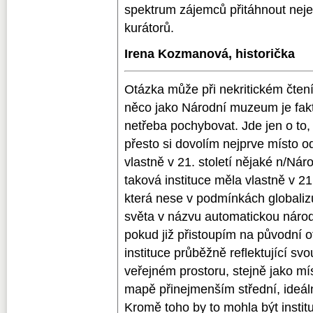
spektrum zájemců přitáhnout neje
kurátorů.
Irena Kozmanová, historička
Otázka může při nekritickém čten
něco jako Národní muzeum je fakt
netřeba pochybovat. Jde jen o to,
přesto si dovolím nejprve místo od
vlastně v 21. století nějaké n/N
taková instituce měla vlastně v 21.
která nese v podmínkách globalizu
světa v názvu automatickou národ
pokud již přistoupím na původní o
instituce průběžně reflektující s
veřejném prostoru, stejně jako m
mapě přinejmenším střední, ideál
Kromě toho by to mohla být institu