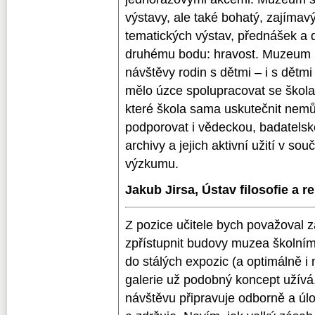
výstavy, ale také bohatý, zajíma
tematických výstav, přednášek a 
druhému bodu: hravost. Muzeum m
návštěvy rodin s dětmi – i s dět
mělo úzce spolupracovat se škola
které škola sama uskutečnit nemů
podporovat i vědeckou, badatelsk
archivy a jejich aktivní užití v s
výzkumu.
Jakub Jirsa, Ústav filosofie a r
Z pozice učitele bych považoval z
zpřístupnit budovy muzea školním 
do stálých expozic (a optimálně i
galerie už podobný koncept užív
návštěvu připravuje odborně a úlo