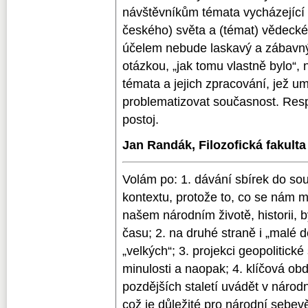
návštěvníkům témata vycházející 
českého) světa a (témat) vědecké
účelem nebude laskavý a zábavný
otázkou, „jak tomu vlastně bylo“,
témata a jejich zpracování, jež u
problematizovat současnost. Resp
postoj.
Jan Randák, Filozofická fakulta
Volám po: 1. dávání sbírek do sou
kontextu, protože to, co se nám 
našem národním životě, historii, 
času; 2. na druhé straně i „malé d
„velkých“; 3. projekci geopolitick
minulosti a naopak; 4. klíčová ob
pozdějších staletí uvádět v národ
což je důležité pro národní sebe