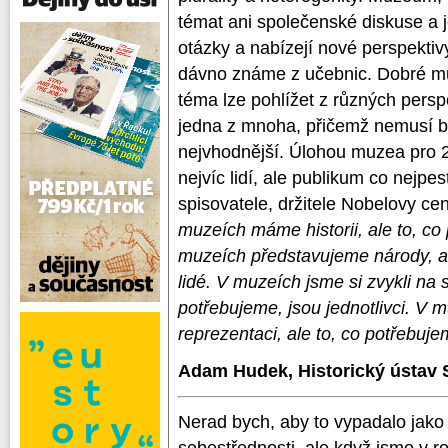
témat ani společenské diskuse a 
otázky a nabízejí nové perspektivy
dávno známe z učebnic. Dobré m
téma lze pohlížet z různých perspe
jedna z mnoha, přičemž nemusí bý
nejvhodnější. Úlohou muzea pro 21.
nejvíc lidí, ale publikum co nejpes
spisovatele, držitele Nobelovy 
muzeích máme historii, ale to, co
muzeích představujeme národy, al
lidé. V muzeích jsme si zvykli na s
potřebujeme, jsou jednotlivci. V m
reprezentaci, ale to, co potřebuj
Adam Hudek, Historický ústav
Nerad bych, aby to vypadalo jako
sebestřednosti, ale když jsme v r