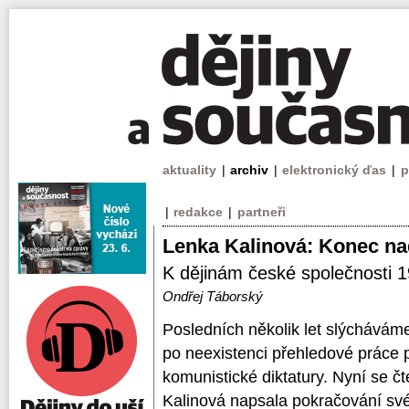
aktuality
|
archiv
|
elektronický ďas
|
p
|
redakce
|
partneři
Lenka Kalinová: Konec na
K dějinám české společnosti 
Ondřej Táborský
Posledních několik let slýcháváme
po ne­existenci přehledové práce 
komunistické diktatury. Nyní se č
Kalinová napsala pokračování sv