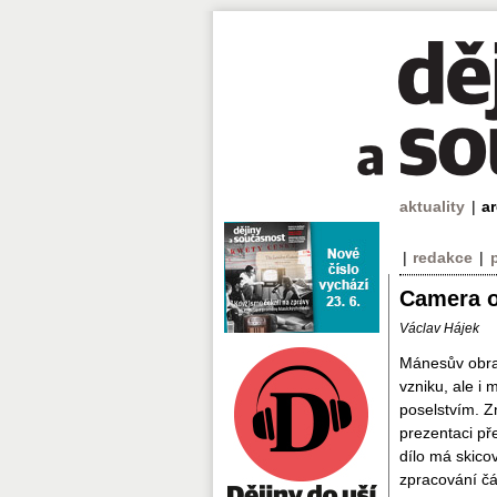
aktuality
|
a
|
redakce
|
Camera 
Václav Hájek
Mánesův obraz
vzniku, ale i
poselstvím. Z
prezentaci př
dílo má skicov
zpracování čá