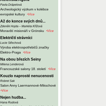
Pavla Drápelová
Archeologický výzkum v kolébce
evropské kultury
‣Více
Až do konce svých dnů...
Zdeněk Hojda – Markéta Křížová
Moravští misionáři v Grónsku
‣Více
Električtí strávníci
Lucie Střechová
Výroba elektrospotřebičů značky
Elektro-Praga
‣Více
Na obou březích Seiny
Milena Lenderová
Francouzské salony 18. století
‣Více
Kouzlo naprosté nenucenosti
Robret Sak
Salon Anny Laermannové-Mikschové
‣Více
Nejen hudba...
Hana Rudová