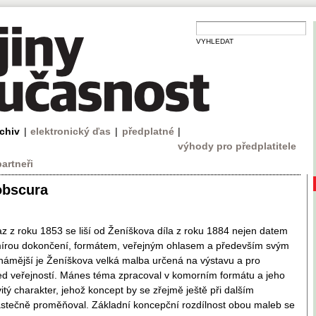
VYHLEDAT
rchiv
|
elektronický ďas
|
předplatné
|
výhody pro předplatitele
partneři
obscura
 z roku 1853 se liší od Ženíškova díla z roku 1884 nejen datem
 mírou dokončení, formátem, veřejným ohlasem a především svým
námější je Ženíškova velká malba určená na výstavu a pro
ed veřejností. Mánes téma zpracoval v komorním formátu a jeho
itý charakter, jehož koncept by se zřejmě ještě při dalším
stečně proměňoval. Základní koncepční rozdílnost obou maleb se