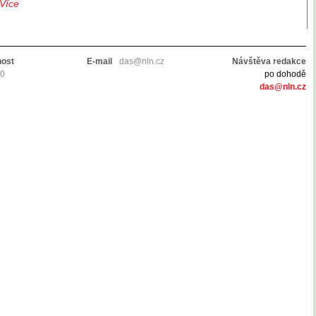
‣Více
nost
E-mail
das@nln.cz
Návštěva redakce
10
po dohodě
das@nln.cz