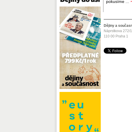
pokusíme ...
Dějiny a součas
Náprstkova 272/
110 00 Praha 1