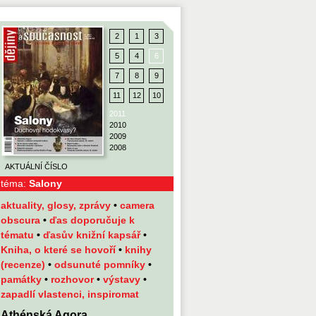
2
1
3
5
4
6
7
8
9
11
12
10
2011
2010
2009
2008
AKTUÁLNÍ ČÍSLO
téma:
Salony
aktuality, glosy, zprávy
•
camera
obscura
•
ďas doporučuje k
tématu
•
ďasův knižní kapsář
•
Kniha, o které se hovoří
•
knihy
(recenze)
•
odsunuté pomníky
•
památky
•
rozhovor
•
výstavy
•
zapadlí vlastenci, inspiromat
Athénská Agora