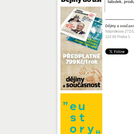
tabulek, prod
Dějiny a součas
Náprstkova 272/
110 00 Praha 1