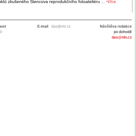
uktů zkušeného Štencova reprodukčního fotoateliéru ...
‣Více
nost
E-mail
das@nln.cz
Návštěva redakce
10
po dohodě
das@nln.cz