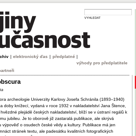
VYHLEDAT
rchiv
|
elektronický ďas
|
předplatné
|
výhody pro předplatitele
partneři
obscura
ka
ora archeologie Univerzity Karlovy Josefa Schránila (1893–1940)
 doby knížecí, vydaná v roce 1932 v nakladatelství Jana Štence,
 hvězdné plejádě českých nakladatelství, blíží se v ústraní regálů k
u jubileu. Je to oborově již zastaralá publikace, ale skrývá
 výpověď o osudech české vědy a kultury. Publikace má jen
náct stránek textu, ale padesátku kvalitních fotografických