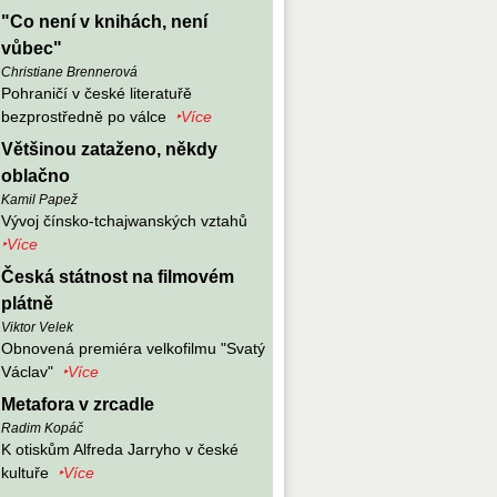
"Co není v knihách, není
vůbec"
Christiane Brennerová
Pohraničí v české literatuřě
bezprostředně po válce
‣Více
Většinou zataženo, někdy
oblačno
Kamil Papež
Vývoj čínsko-tchajwanských vztahů
‣Více
Česká státnost na filmovém
plátně
Viktor Velek
Obnovená premiéra velkofilmu "Svatý
Václav"
‣Více
Metafora v zrcadle
Radim Kopáč
K otiskům Alfreda Jarryho v české
kultuře
‣Více