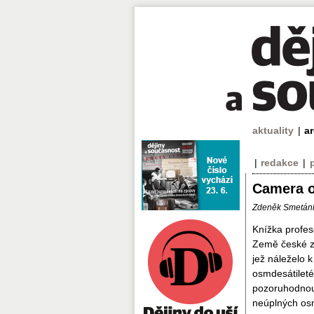
aktuality
|
a
|
redakce
|
Camera 
Zdeněk Smetán
Knížka profes
Země české za
jež náleželo k
osmdesátiletém
pozoruhodnou
neúplných osm