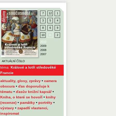
7
12
1
3
5
4
8
6
9
10
11
2
2010
2009
2008
2007
AKTUÁLNÍ ČÍSLO
téma:
Králové a lotři středověké
Francie
aktuality, glosy, zprávy
•
camera
obscura
•
ďas doporučuje k
tématu
•
ďasův knižní kapsář
•
Kniha, o které se hovoří
•
knihy
(recenze)
•
památky
•
portréty
•
výstavy
•
zapadlí vlastenci,
inspiromat