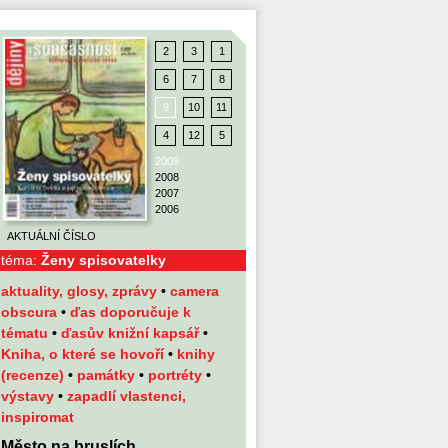
2
3
1
6
7
8
9
10
11
4
12
5
2009
2008
2007
2006
AKTUÁLNÍ ČÍSLO
téma:
Ženy spisovatelky
aktuality, glosy, zprávy
•
camera
obscura
•
ďas doporučuje k
tématu
•
ďasův knižní kapsář
•
Kniha, o které se hovoří
•
knihy
(recenze)
•
památky
•
portréty
•
výstavy
•
zapadlí vlastenci,
inspiromat
Město na bruslích