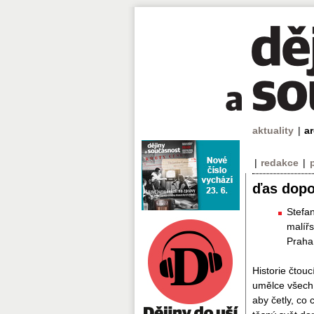
aktuality
|
a
|
redakce
|
ďas dopo
Stefa
malířs
Praha
Historie čtouc
umělce všech 
aby četly, co