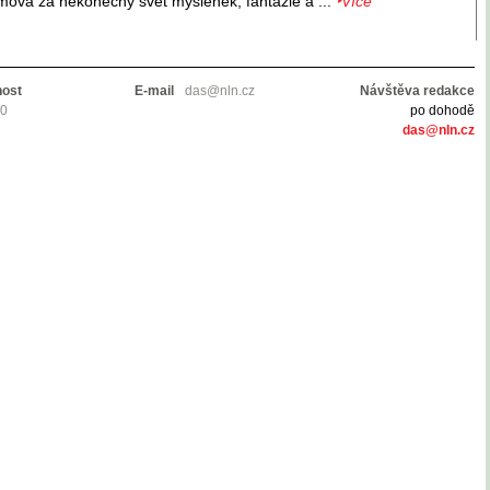
mova za nekonečný svět myšlenek, fantazie a ...
‣Více
nost
E-mail
das@nln.cz
Návštěva redakce
10
po dohodě
das@nln.cz