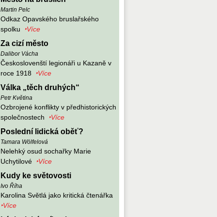
Martin Pelc
Odkaz Opavského bruslařského
spolku
‣Více
Za cizí město
Dalibor Vácha
Českoslovenští legionáři u Kazaně v
roce 1918
‣Více
Válka „těch druhých“
Petr Květina
Ozbrojené konflikty v předhistorických
společnostech
‣Více
Poslední lidická oběť?
Tamara Wölfelová
Nelehký osud sochařky Marie
Uchytilové
‣Více
Kudy ke světovosti
Ivo Říha
Karolina Světlá jako kritická čtenářka
‣Více