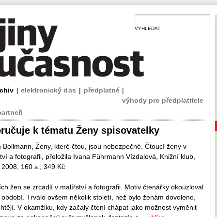
VYHLEDAT
rchiv
|
elektronický ďas
|
předplatné
|
výhody pro předplatitele
partneři
ručuje k tématu Ženy spisovatelky
n Bollmann, Ženy, které čtou, jsou nebezpečné. Čtoucí ženy v
tví a fotografii, přeložila Ivana Führmann Vízdalová, Knižní klub,
 2008, 160 s., 349 Kč
ích žen se zrcadlí v malířství a fotografii. Motiv čtenářky okouzloval
období. Trvalo ovšem několik století, než bylo ženám dovoleno,
 chtějí. V okamžiku, kdy začaly čtení chápat jako možnost vyměnit