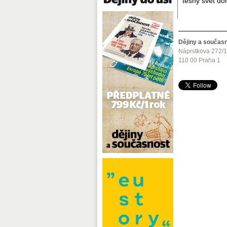
těsný svět do
Dějiny a součas
Náprstkova 272/
110 00 Praha 1