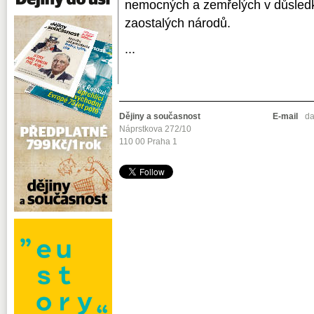
nemocných a zemřelých v důsledku 
zaostalých národů.
...
Dějiny a současnost
E-mail
da
Náprstkova 272/10
110 00 Praha 1