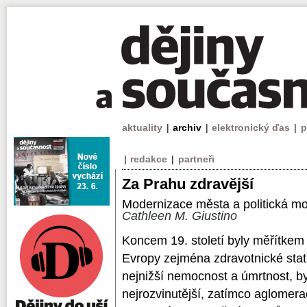
aktuality
|
archiv
|
elektronický ďas
|
p
|
redakce
|
partneři
Za Prahu zdravější
Modernizace města a politická m
Cathleen M. Giustino
Koncem 19. století byly měřítkem
Evropy zejména zdravotnické stati
nejnižší nemocnost a úmrtnost, b
nejrozvinutější, zatímco aglomer