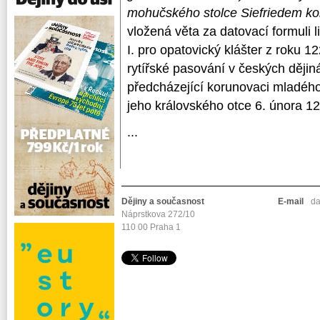
mohučského stolce Siefriedem ko
vložená věta za datovací formuli l
I. pro opatovický klášter z roku 
rytířské pasování v českých ději
předcházející korunovaci mladého 
jeho královského otce 6. února 1
...
Dějiny a současnost
E-mail
da
Náprstkova 272/10
110 00 Praha 1