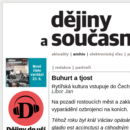
aktuality
|
archiv
|
elektronický ďas
|
p
|
redakce
|
partneři
Buhurt a tjost
Rytířská kultura vstupuje do Čec
Libor Jan
Na pozadí rostoucích měst a zakl
vyparádění ozbrojenci na koních.
Téhož roku byl král Václav opásán
gladio est accinctus) a ctihodný