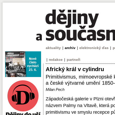
aktuality
|
archiv
|
elektronický ďas
|
p
|
redakce
|
partneři
Africký král v cylindru
Primitivismus, mimoevropské k
a české výtvarné umění 1850
Milan Pech
Západočeská galerie v Plzni otev
názvem Palmy na Vltavě, která p
primitivismu ve smyslu recepce p