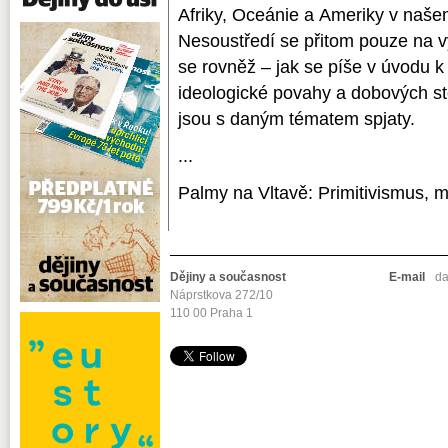
Afriky, Oceá­nie a Ameriky v naš
Nesoustředí se přitom pouze na v
se rovněž – jak se píše v úvodu k
ideologické povahy a dobových ste
jsou s daným tématem spjaty.
...
Palmy na Vltavě: Primitivismus, 
Dějiny a současnost
E-mail
da
Náprstkova 272/10
110 00 Praha 1