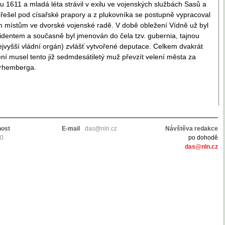
ku 1611 a mladá léta strávil v exilu ve vojenských službách Sasů a
řešel pod císařské prapory a z plukovníka se postupně vypracoval
m místům ve dvorské vojenské radě. V době obležení Vídně už byl
zidentem a současně byl jmenován do čela tzv. gubernia, tajnou
ejvyšší vládní orgán) zvlášť vytvořené deputace. Celkem dvakrát
í musel tento již sedmdesátiletý muž převzít velení města za
rhemberga.
nost
E-mail
das@nln.cz
Návštěva redakce
10
po dohodě
das@nln.cz