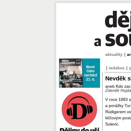
aktuality
|
a
|
redakce
|
Nevděk s
aneb Kdo zach
Zdeněk Hojd
V roce 1883 s
a porážky Tur
Rüdigerem von
klíčovým post
Sulevic.