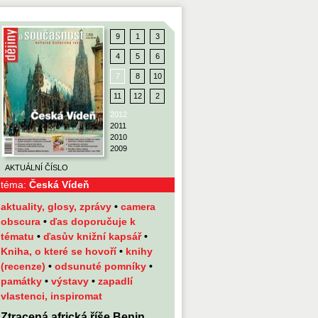
9
1
3
4
5
6
7
8
10
11
12
2
2012
2011
2010
2009
AKTUÁLNÍ ČÍSLO
téma:
Česká Vídeň
aktuality, glosy, zprávy
•
camera
obscura
•
ďas doporučuje k
tématu
•
ďasův knižní kapsář
•
Kniha, o které se hovoří
•
knihy
(recenze)
•
odsunuté pomníky
•
památky
•
výstavy
•
zapadlí
vlastenci, inspiromat
Ztracená africká říše Benin