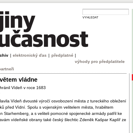
VYHLEDAT
rchiv
|
elektronický ďas
|
předplatné
|
výhody pro předplatitele
partneři
větem vládne
ránil Vídeň v roce 1683
a
lavila Vídeň dvousté výročí osvobození města z tureckého obležení
ků před Vídní. Spolu s vojenským velitelem města, hrabětem
 Starhemberg, a s veliteli pomocné spojenecké armády patřil ke
avám vídeňské obrany také český šlechtic Zdeněk Kašpar Kaplíř ze