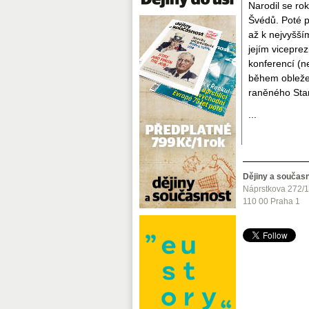
Narodil se ro
Švédů. Poté p
až k nejvyšší
jejím vicepre
konferencí (n
během obležen
raněného Sta
...
Dějiny a součas
Náprstkova 272/
110 00 Praha 1