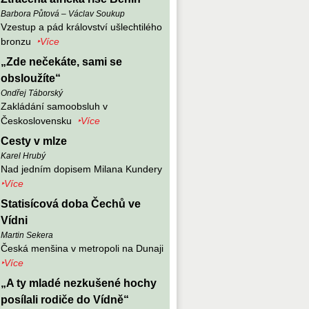
Barbora Půtová – Václav Soukup
Vzestup a pád království ušlechtilého
bronzu
‣Více
„Zde nečekáte, sami se
obsloužíte“
Ondřej Táborský
Zakládání samoobsluh v
Československu
‣Více
Cesty v mlze
Karel Hrubý
Nad jedním dopisem Milana Kundery
‣Více
Statisícová doba Čechů ve
Vídni
Martin Sekera
Česká menšina v metropoli na Dunaji
‣Více
„A ty mladé nezkušené hochy
posílali rodiče do Vídně“