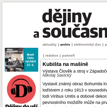
aktuality
|
archiv
|
elektronický ďas
|
p
|
redakce
|
partneři
Kubišta na mašině
Výstava Člověk a stroj v Západoče
Nikolaj Savický
Vystavit známý obraz Bohumila Ku
loďstvem z roku 1913 v sousedstv
lodi Viribus Unitis a dobové deko
pevnostního moždíře může na prvn