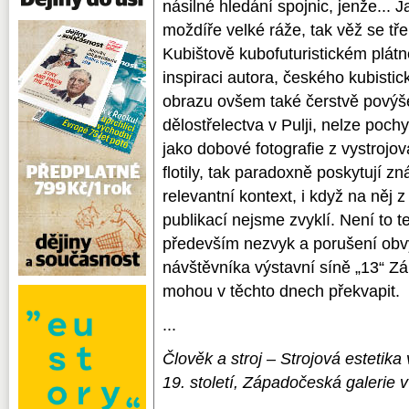
násilné hledání spojnic, jenže... 
moždíře velké ráže, tak věž se třem
Kubištově kubo­futuristickém plát
inspiraci autora, českého kubisti
obrazu ovšem také čerstvě povýš
dělostřelectva v Pulji, nelze poc
jako dobové fotografie z vystrojov
flotily, tak paradoxně poskytují
relevantní kontext, i když na něj 
publikací nejsme zvyklí. Není to t
především nezvyk a porušení obvy
návštěvníka výstavní síně „13“ Zá
mohou v těchto dnech překvapit.
...
Člověk a stroj – Strojová esteti
19. století, Západočeská galerie v