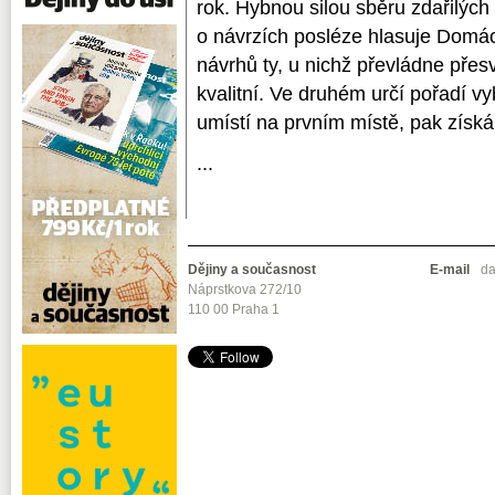
rok. Hybnou silou sběru zdařilých 
o návrzích posléze hlasuje Domác
návrhů ty, u nichž převládne přes
kvalitní. Ve druhém určí pořadí vy
umístí na prvním místě, pak získá
...
Dějiny a současnost
E-mail
da
Náprstkova 272/10
110 00 Praha 1