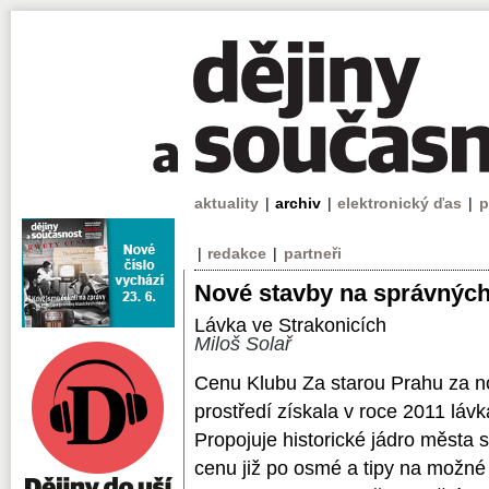
aktuality
|
archiv
|
elektronický ďas
|
p
|
redakce
|
partneři
Nové stavby na správných
Lávka ve Strakonicích
Miloš Solař
Cenu Klubu Za starou Prahu za n
prostředí získala v roce 2011 láv
Propojuje historické jádro města 
cenu již po osmé a tipy na možné