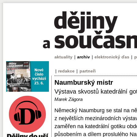
aktuality
|
archiv
|
elektronický ďas
|
p
|
redakce
|
partneři
Naumburský mistr
Výstava skvostů katedrální goti
Marek Zágora
Německý Naumburg se stal na něk
z největších mezinárodních výstav
zaměřen na katedrální gotiku obdob
působením a dílem proslulého Na