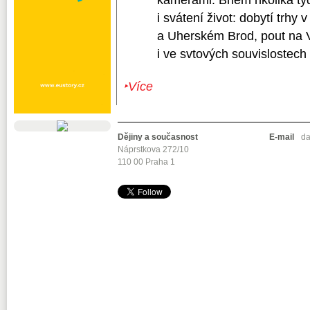
kamerami. Bhem nkolika týd
i svátení život: dobytí trhy
a Uherském Brod, pout na V
i ve svtových souvislostech o
‣Více
Dějiny a současnost
E-mail
da
Náprstkova 272/10
110 00 Praha 1