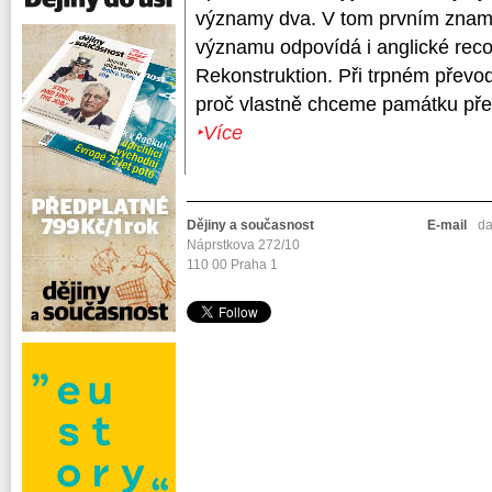
významy dva. V tom prvním znam
významu odpovídá i anglické reco
Rekonstruktion. Při trpném převodu
proč vlastně chceme památku přest
‣Více
Dějiny a současnost
E-mail
da
Náprstkova 272/10
110 00 Praha 1