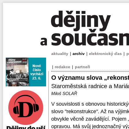
aktuality
|
archiv
|
elektronický ďas
|
p
|
redakce
|
partneři
O významu slova „rekons
Staroměstská radnice a Mariá
Miloš SOLAŘ
V souvislosti s obnovou historický
slovo "rekonstrukce". Až na výjim
obvykle věcně zavádějící. Pojem 
opravou. Má svůj jednoznačný v