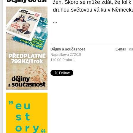
žen. Skoro se může zdát, že toli
druhou světovou válku v Německu
...
Dějiny a současnost
E-mail
da
Náprstkova 272/10
110 00 Praha 1