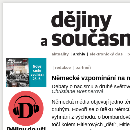
aktuality
|
archiv
|
elektronický ďas
|
p
|
redakce
|
partneři
Německé vzpomínání na m
Debaty o nacismu a druhé světov
Christiane Brennerová
Německá média objevují jedno té
druhým. Hovoří se o útěku Němců
vyhnání z východu, o bombardován
točí kolem Hitlerových „dětí“, Hit