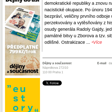
demokratické republiky a znovu 
nacistické okupace. Po únoru 194
bezpráví, veličiny prvního odboje 
perzekvovány a vytěsňovány z his
osudy generála Radoly Gajdy, jedn
památné bitvy u Zborova a tzv. si
odlišné. Ostrakizace ...
‣Více
Dějiny a současnost
E-mail
da
Náprstkova 272/10
110 00 Praha 1