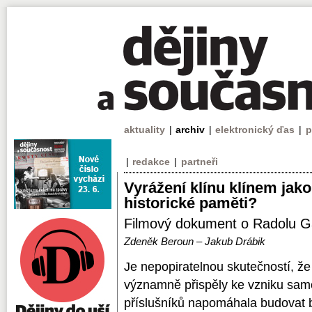
aktuality
|
archiv
|
elektronický ďas
|
p
|
redakce
|
partneři
Vyrážení klínu klínem jak
historické paměti?
Filmový dokument o Radolu G
Zdeněk Beroun – Jakub Drábik
Je nepopiratelnou skutečností, ž
významně přispěly ke vzniku samo
příslušníků napomáhala budovat