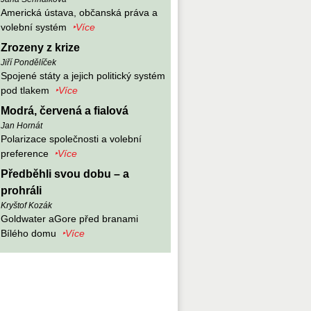
Americká ústava, občanská práva a
volební systém
‣Více
Zrozeny z krize
Jiří Pondělíček
Spojené státy a jejich politický systém
pod tlakem
‣Více
Modrá, červená a fialová
Jan Hornát
Polarizace společnosti a volební
preference
‣Více
Předběhli svou dobu – a
prohráli
Kryštof Kozák
Goldwater aGore před branami
Bílého domu
‣Více