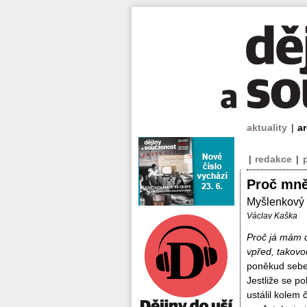
aktuality
|
a
|
redakce
|
Proč mně
Myšlenkový 
Václav Kaška
Proč já mám d
vpřed, takovo
poněkud sebel
Jestliže se p
ustálil kolem