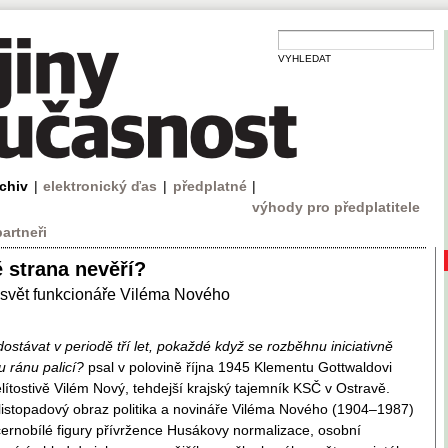
VYHLEDAT
rchiv
|
elektronický ďas
|
předplatné
|
výhody pro předplatitele
partneři
 strana nevěří?
svět funkcionáře Viléma Nového
ostávat v periodě tří let, pokaždé když se rozběhnu iniciativně
u ránu palicí?
psal v polovině října 1945 Klementu Gottwaldovi
ítostivě Vilém Nový, tehdejší krajský tajemník KSČ v Ostravě.
olistopadový obraz politika a novináře Viléma Nového (1904–1987)
 černobílé figury přívržence Husákovy normalizace, osobní