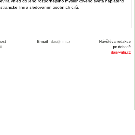
tevírá vhled do jeho rozpornějšího myšlenkového světa napjatého
stranické linii a sledováním osobních cílů.
nost
E-mail
das@nln.cz
Návštěva redakce
10
po dohodě
das@nln.cz