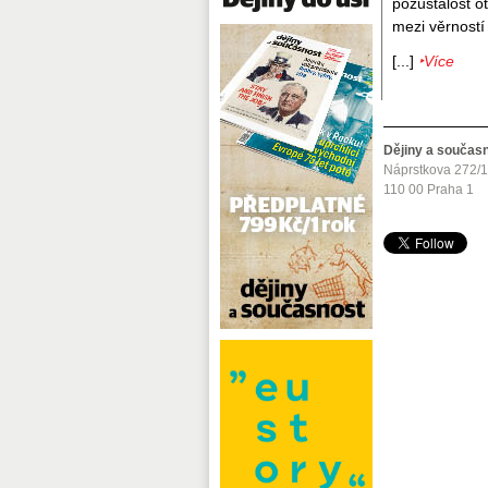
pozůstalost o
mezi věrností 
[...]
‣Více
Dějiny a součas
Náprstkova 272/
110 00 Praha 1