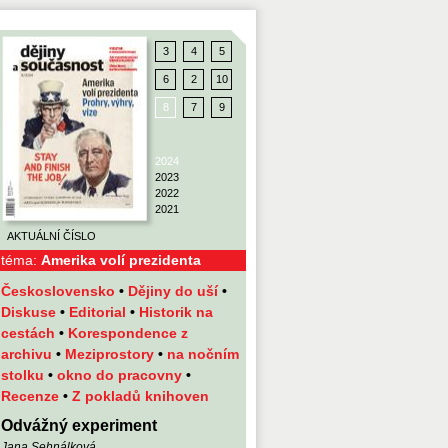
3
4
5
6
2
10
8
7
9
2024
2023
2022
2021
AKTUÁLNÍ ČÍSLO
téma:
Amerika volí prezidenta
Československo
•
Dějiny do uší
•
Diskuse
•
Editorial
•
Historik na
cestách
•
Korespondence z
archivu
•
Meziprostory
•
na nočním
stolku
•
okno do pracovny
•
Recenze
•
Z pokladů knihoven
Odvážný experiment
Jana Sehnálková