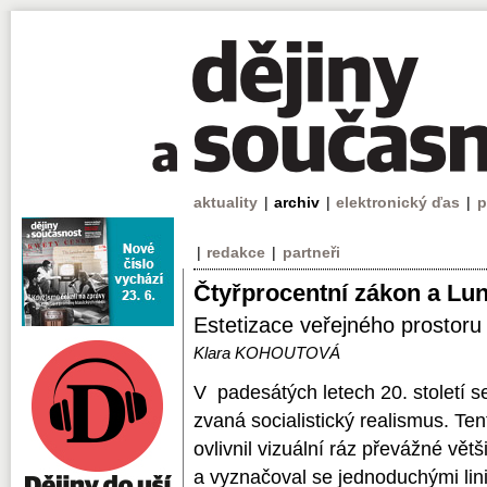
aktuality
|
archiv
|
elektronický ďas
|
p
|
redakce
|
partneři
Čtyřprocentní zákon a Lun
Estetizace veřejného prostor
Klara KOHOUTOVÁ
V padesátých letech 20. století s
zvaná socialistický realismus. Ten
ovlivnil vizuální ráz převážné vě
a vyznačoval se jednoduchými lini