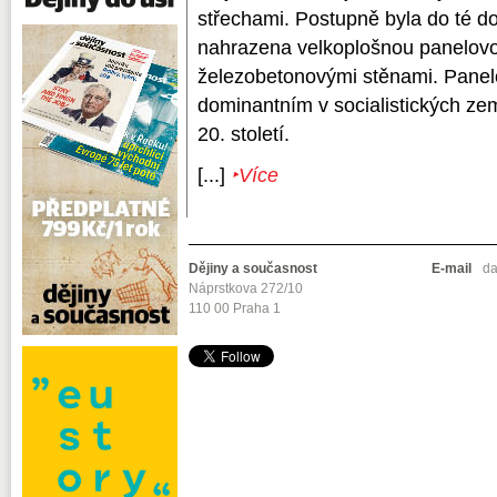
střechami. Postupně byla do té do
nahrazena velkoplošnou panelovou
železobetonovými stěnami. Panel
dominantním v socialistických ze
20. století.
[...]
‣Více
Dějiny a současnost
E-mail
da
Náprstkova 272/10
110 00 Praha 1