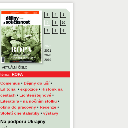
5
4
1
2
3
10
7
8
6
2022
2021
2020
2019
AKTUÁLNÍ ČÍSLO
téma:
ROPA
Comenius
•
Dějiny do uší
•
Editorial
•
expozice
•
Historik na
cestách
•
Lichtenštejnové
•
Literatura
•
na nočním stolku
•
okno do pracovny
•
Recenze
•
Století orientalistiky
•
výstavy
Na podporu Ukrajiny
-red-