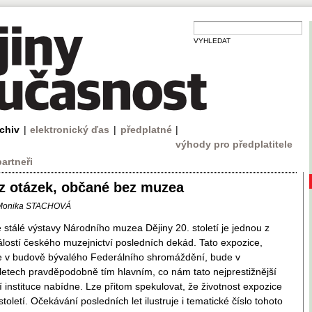
VYHLEDAT
rchiv
|
elektronický ďas
|
předplatné
|
výhody pro předplatitele
partneři
z otázek, občané bez muzea
 Monika STACHOVÁ
 stálé výstavy Národního muzea Dějiny 20. století je jednou z
álostí českého muzejnictví posledních dekád. Tato expozice,
e v budově bývalého Federálního shromáždění, bude v
 letech pravděpodobně tím hlavním, co nám tato nejprestižnější
 instituce nabídne. Lze přitom spekulovat, že životnost expozice
století. Očekávání posledních let ilustruje i tematické číslo tohoto