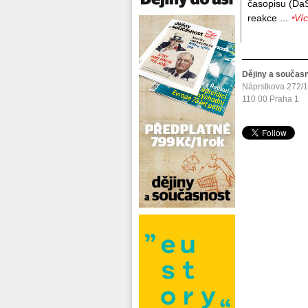
časopisu (Ďa
reakce ...
‣Ví
Dějiny a součas
Náprstkova 272/
110 00 Praha 1