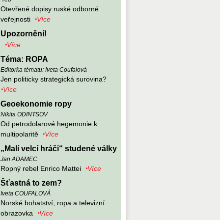
Otevřené dopisy ruské odborné
veřejnosti
‣Více
Upozornění!
‣Více
Téma: ROPA
Editorka tématu: Iveta Coufalová
Jen politicky strategická surovina?
‣Více
Geoekonomie ropy
Nikita ODINTSOV
Od petrodolarové hegemonie k
multipolaritě
‣Více
„Malí velcí hráči“ studené války
Jan ADAMEC
Ropný rebel Enrico Mattei
‣Více
Šťastná to zem?
Iveta COUFALOVÁ
Norské bohatství, ropa a televizní
obrazovka
‣Více