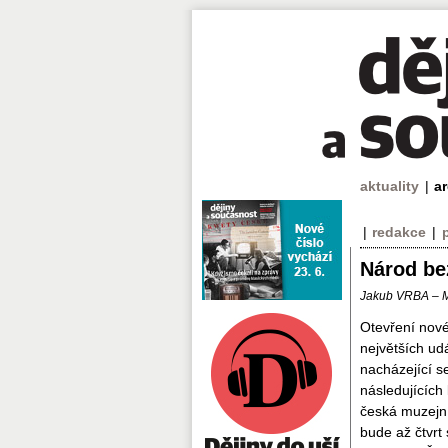
aktuality
|
a
|
redakce
|
Národ be
Jakub VRBA –
Otevření nové
největších ud
nacházející s
následujících
česká muzejní
bude až čtvrt 