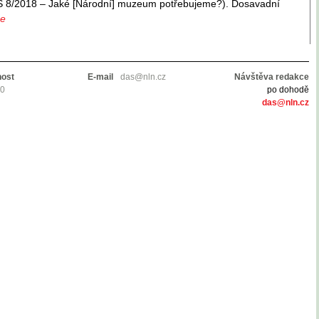
S 8/2018 – Jaké [Národní] muzeum potřebujeme?). Dosavadní
ce
nost
E-mail
das@nln.cz
Návštěva redakce
10
po dohodě
das@nln.cz