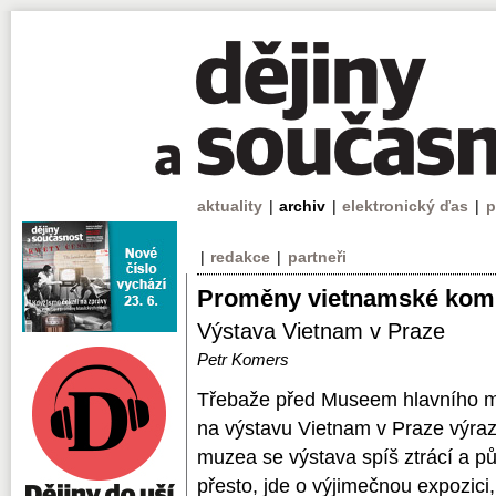
aktuality
|
archiv
|
elektronický ďas
|
p
|
redakce
|
partneři
Proměny vietnamské komu
Výstava Vietnam v Praze
Petr Komers
Třebaže před Museem hlavního m
na výstavu Vietnam v Praze výra
muzea se výstava spíš ztrácí a 
přesto, jde o výjimečnou expozici