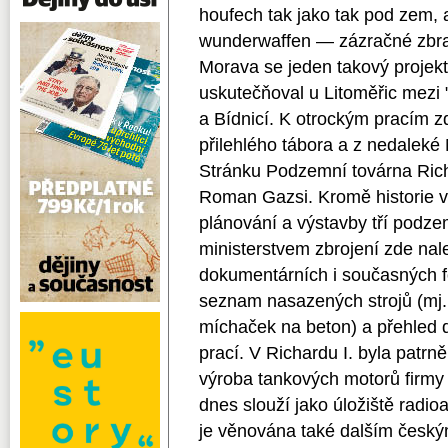
houfech tak jako tak pod zem, 
wunderwaffen — zázračné zbra
Morava se jeden takový projekt
uskutečňoval u Litoměřic mez
a Bídnicí. K otrockým pracím zd
přilehlého tábora a z nedaleké
Stránku Podzemní továrna Ri
Roman Gazsi. Kromě historie 
plánování a výstavby tří podz
ministerstvem zbrojení zde na
dokumentárních i současných fo
seznam nasazených strojů (mj. 
míchaček na beton) a přehled
prací. V Richardu I. byla patr
výroba tankových motorů firmy
dnes slouží jako úložiště radi
je věnována také dalším český