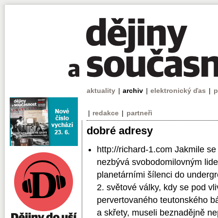
aktuality
|
archiv
|
elektronický ďas
|
p
|
redakce
|
partneři
dobré adresy
http://richard-1.com Jakmile s
nezbývá svobodomilovným lidem
planetárními šílenci do underg
2. světové války, kdy se pod v
pervertovaného teutonského báje
a skřety, museli beznadějně nep