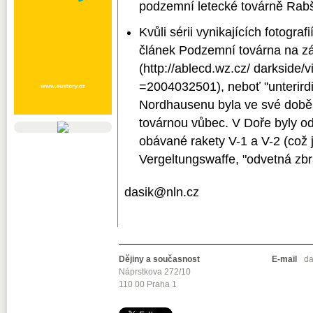
podzemní letecké továrně Rab
Kvůli sérii vynikajících fotogra
článek Podzemní továrna na z
(http://ablecd.wz.cz/ darkside/
=2004032501), neboť "unterird
Nordhausenu byla ve své době 
továrnou vůbec. V Doře byly o
obávané rakety V-1 a V-2 (což 
Vergeltungswaffe, "odvetná zbr
dasik@nln.cz
Dějiny a současnost
E-mail
da
Náprstkova 272/10
110 00 Praha 1