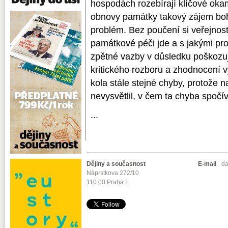
hospodách rozebírají klíčové oka
obnovy památky takový zájem boh
problém. Bez poučení si veřejnos
památkové péči jde a s jakými pr
zpětné vazby v důsledku poškozu
kritického rozboru a zhodnocení v
kola stále stejné chyby, protože 
nevysvětlil, v čem ta chyba spočí
...
Dějiny a současnost
E-mail
da
Náprstkova 272/10
110 00 Praha 1