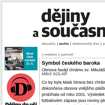
aktuality
|
archiv
|
elektronický ďas
|
p
|
redakce
|
partneři
Symbol českého baroka
Obnova fasád chrámu sv. Mikulá
Miloš SOLAŘ
Co by byla Malá Strana bez chrám
dokončena obnova vnějšího pláště
probíhala od roku 2001. Výsledek 
fotbalovém zápase jsou noviny pl