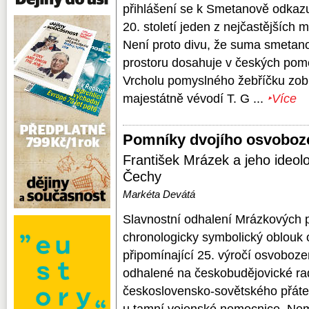
přihlášení se k Smetanově odkazu
20. století jeden z nejčastějších 
Není proto divu, že suma smeta
prostoru dosahuje v českých po
Vrcholu pomyslného žebříčku zob
majestátně vévodí T. G ...
‣Více
Pomníky dvojího osvoboz
František Mrázek a jeho ideolo
Čechy
Markéta Devátá
Slavnostní odhalení Mrázkových p
chronologicky symbolický oblouk
připomínající 25. výročí osvoboz
odhalené na českobudějovické ra
československo-sovětského přátel
u tamní vojenské nemocnice. Nem