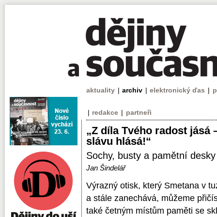
aktuality
|
archiv
|
elektronický ďas
|
p
|
redakce
|
partneři
„Z díla Tvého radost jásá
slávu hlásá!“
Sochy, busty a pamětní desk
Jan Šindelář
Výrazný otisk, který Smetana v t
a stále zanechává, můžeme přičís
také četným místům paměti se skl