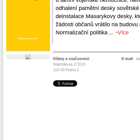
odhalení pamětní desky sovětsk
deinstalace Masarykovy desky, k
žádosti občanů vrátilo na budovu 
Normalizační politika ...
‣Více
Dějiny a současnost
E-mail
da
Náprstkova 272/10
110 00 Praha 1