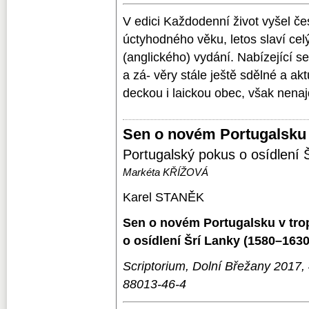
V edici Každodenní život vyšel čes
úctyhodného věku, letos slaví celý
(anglického) vydání. Nabízející se
a zá- věry stále ještě sdělné a ak
deckou i laickou obec, však nenaj
Sen o novém Portugalsku 
Portugalský pokus o osídlení
Markéta KŘÍŽOVÁ
Karel STANĚK
Sen o novém Portugalsku v tro
o osídlení Šrí Lanky (1580–1630
Scriptorium, Dolní Břežany 2017,
88013-46-4