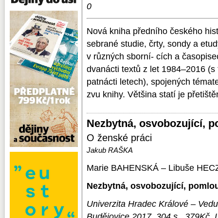
0
Nová kniha předního českého hist
sebrané studie, črty, sondy a etu
v různých sborní- cích a časopis
dvanácti textů z let 1984–2016 (s
patnácti letech), spojených téma
zvu knihy. Většina statí je přetišt
Nezbytná, osvobozující, 
O ženské práci
Jakub RAŠKA
Marie BAHENSKÁ – Libuše HE
Nezbytná, osvobozující, pomlo
Univerzita Hradec Králové – Ved
Budějovice 2017, 304 s., 379Kč,