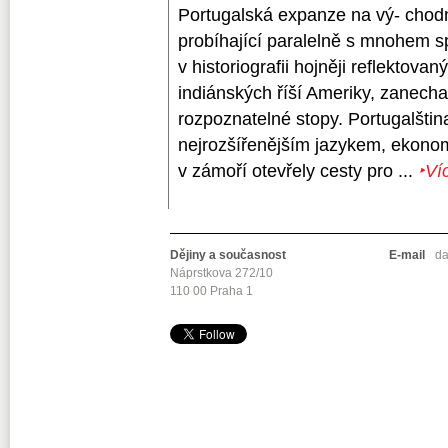
Portugalská expanze na vý- chodní
probíhající paralelně s mnohem s
v historiografii hojněji reflekto
indiánských říší Ameriky, zanecha
rozpoznatelné stopy. Portugalštin
nejrozšířenějším jazykem, ekonom
v zámoří otevřely cesty pro ...
‣Ví
Dějiny a současnost
E-mail
da
Náprstkova 272/10
110 00 Praha 1