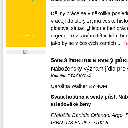
Dějiny práce se v několika posledn
vracejí do sféry zájmu české histo
glosoval situaci „historie bez prá
o genderu v raném dělnickém hnu
jako by se v českých zemích ...
‣
Svatá hostina a svatý půst
Náboženský význam jídla pro 
Kateřina PTÁČKOVÁ
Carolina Walker BYNUM
Svatá hostina a svatý půst. Ná
středověké ženy
Přeložila Daniela Orlando, Argo, 
ISBN 978-80-257-2102-5