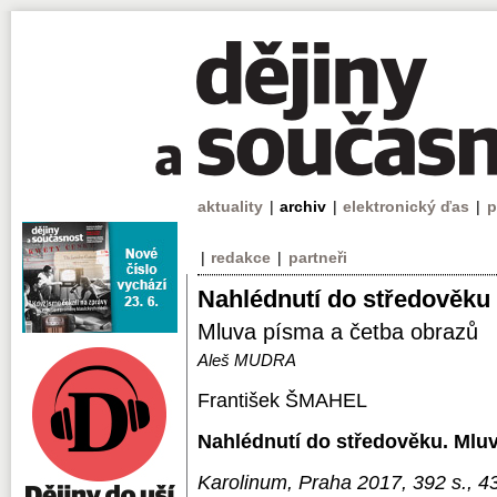
aktuality
|
archiv
|
elektronický ďas
|
p
|
redakce
|
partneři
Nahlédnutí do středověku
Mluva písma a četba obrazů
Aleš MUDRA
František ŠMAHEL
Nahlédnutí do středověku. Mlu
Karolinum, Praha 2017, 392 s., 