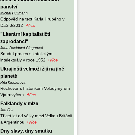
panství
Michal Pullmann
Odpověď na text Karla Hrubého v
DaS 3/2012
‣Více
"Literární kapitalističtí
zaprodanci"
Jana Davidová Glogarová
Soudní proces s katolickými
intelektuály v roce 1952
‣Více
Ukrajinští velmoži žijí na jiné
planetě
Rita Kindlerová
Rozhovor s historikem Volodymyrem
Vjatrovyčem
‣Více
Falklandy v mlze
Jan Feit
Třicet let od války mezi Velkou Británií
a Argentinou
‣Více
Dny slávy, dny smutku