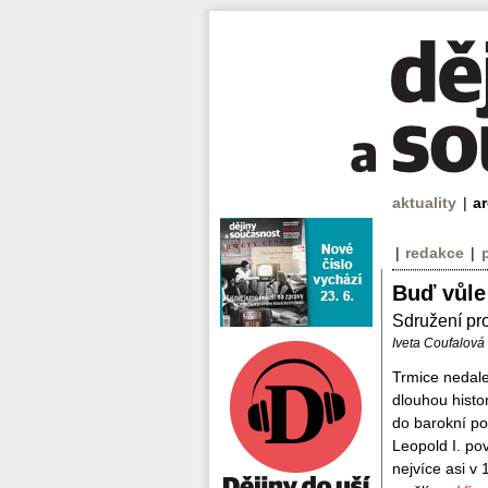
aktuality
|
a
|
redakce
|
Buď vůle 
Sdružení pro
Iveta Coufalová
Trmice nedale
dlouhou histor
do barokní pod
Leopold I. pov
nejvíce asi v 