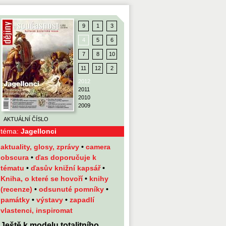
9
1
3
4
5
6
7
8
10
11
12
2
2012
2011
2010
2009
AKTUÁLNÍ ČÍSLO
téma:
Jagellonci
aktuality, glosy, zprávy
•
camera
obscura
•
ďas doporučuje k
tématu
•
ďasův knižní kapsář
•
Kniha, o které se hovoří
•
knihy
(recenze)
•
odsunuté pomníky
•
památky
•
výstavy
•
zapadlí
vlastenci, inspiromat
Ještě k modelu totalitního