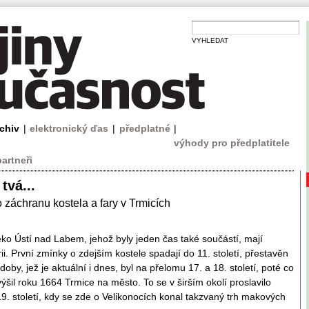
VYHLEDAT
rchiv
|
elektronický ďas
|
předplatné
|
výhody pro předplatitele
partneři
tvá...
 záchranu kostela a fary v Trmicích
ko Ústí nad Labem, jehož byly jeden čas také součástí, mají
ii. První zmínky o zdejším kostele spadají do 11. století, přestavěn
oby, jež je aktuální i dnes, byl na přelomu 17. a 18. století, poté co
ýšil roku 1664 Trmice na město. To se v širším okolí proslavilo
19. století, kdy se zde o Velikonocích konal takzvaný trh makových