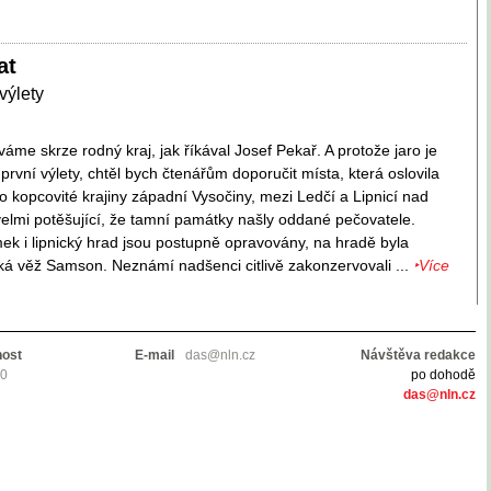
at
výlety
váme skrze rodný kraj, jak říkával Josef Pekař. A protože jaro je
 první výlety, chtěl bych čtenářům doporučit místa, která oslovila
o kopcovité krajiny západní Vysočiny, mezi Ledčí a Lipnicí nad
elmi potěšující, že tamní památky našly oddané pečovatele.
k i lipnický hrad jsou postupně opravovány, na hradě byla
lká věž Samson. Neznámí nadšenci citlivě zakonzervovali ...
‣Více
nost
E-mail
das@nln.cz
Návštěva redakce
10
po dohodě
das@nln.cz