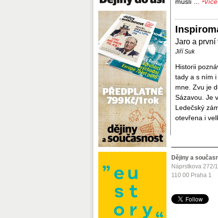
mušlí ...
‣Více
Inspirom
Jaro a první 
Jiří Suk
Historii pozná
tady a s ním i
mne. Zvu je d
Sázavou. Je v
Ledečský záme
otevřena i ve
Dějiny a součas
Náprstkova 272/
110 00 Praha 1