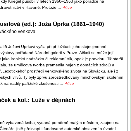
 kdy Kriegel působil v letech 1960–1963 jako poradce na
dravotnictví v Havaně. Protože ...
‣Více
usilová (ed.): Joža Úprka (1861–1940)
ováckého venkova
líři Jožovi Uprkovi vyšla při příležitosti jeho stejnojmenné
 výstavy pořádané Národní galerií v Praze. Ačkoli se může její
 jako ironická nadsázka či reklamní trik, opak je pravdou. Již starší
ázala, že umělcova tvorba pramenila nejen z domácích zdrojů a
“, „exotického“ prostředí venkovského života na Slovácku, ale i z
ských vlivů. Ty byly zprvu zprostředkovány mnichovským školením,
k nahradily pařížské zkušenosti ...
‣Více
ček a kol.: Luže v dějinách
vně vybavená kniha, vydaná poměrně malým městem, zaujme na
 Čtenáře jistě překvapí i fundované autorské obsazení a úvodní