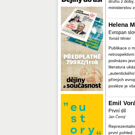
druhu z doby,
ministerstvu z
Helena M
Evropan sl
Tomáš Winter
Publikace o ma
retrospektivní
podnázev jevit
literatura uk
„autentického
přímých evrop
posléze je vša
Emil Vorá
První díl
Jan Černý
Reprezentati
první pohled.