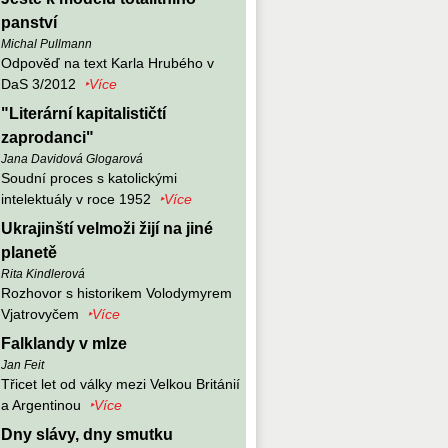
panství
Michal Pullmann
Odpověď na text Karla Hrubého v
DaS 3/2012
‣Více
"Literární kapitalističtí
zaprodanci"
Jana Davidová Glogarová
Soudní proces s katolickými
intelektuály v roce 1952
‣Více
Ukrajinští velmoži žijí na jiné
planetě
Rita Kindlerová
Rozhovor s historikem Volodymyrem
Vjatrovyčem
‣Více
Falklandy v mlze
Jan Feit
Třicet let od války mezi Velkou Británií
a Argentinou
‣Více
Dny slávy, dny smutku