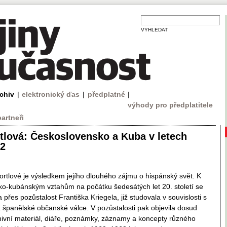
VYHLEDAT
rchiv
|
elektronický ďas
|
předplatné
|
výhody pro předplatitele
partneři
tlová: Československo a Kuba v letech
2
rtlové je výsledkem jejího dlouhého zájmu o hispánský svět. K
o-kubánským vztahům na počátku šedesátých let 20. století se
přes pozůstalost Františka Kriegela, již studovala v souvislosti s
a španělské občanské válce. V pozůstalosti pak objevila dosud
hivní materiál, diáře, poznámky, záznamy a koncepty různého