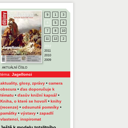
9
1
3
4
5
6
7
8
10
11
12
2
2012
2011
2010
2009
AKTUÁLNÍ ČÍSLO
téma:
Jagellonci
aktuality, glosy, zprávy
•
camera
obscura
•
ďas doporučuje k
tématu
•
ďasův knižní kapsář
•
Kniha, o které se hovoří
•
knihy
(recenze)
•
odsunuté pomníky
•
památky
•
výstavy
•
zapadlí
vlastenci, inspiromat
Ještě k modelu totalitního