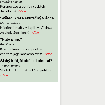
František Šmahel
Korunovace a pohřby českých
Jagellonců
‣Více
Světec, král a skutečný vládce
Milena Bartlová
Nástěnné malby v kapli sv. Václava
za vlády Jagellonců
‣Více
"Pátý princ"
Petr Kozák
Kníže Zikmund mezi periferií a
centrem jagellonského světa
‣Více
Slabý král, či oběť okolností?
Tibor Neumann
Vladislav II. z maďarského pohledu
‣Více