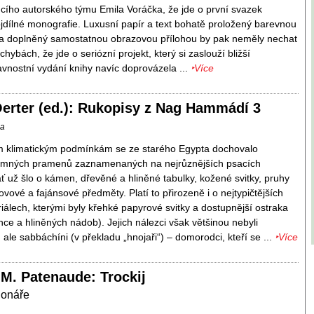
cího autorského týmu Emila Voráčka, že jde o první svazek
jdílné monografie. Luxusní papír a text bohatě proložený barevnou
a doplněný samostatnou obrazovou přílohou by pak neměly nechat
hybách, že jde o serióz­ní projekt, který si zaslouží bližší
avnostní vydání knihy navíc doprovázela ...
‣Více
Oerter (ed.): Rukopisy z Nag Hammádí 3
la
ým klimatickým podmínkám se ze starého Egypta dochovalo
emných pramenů zaznamenaných na nejrůznějších psacích
ať už šlo o kámen, dřevěné a hliněné tabulky, kožené svitky, pruhy
vové a fajánsové předměty. Platí to přirozeně i o nejtypičtějších
iálech, kterými byly křehké papyrové svitky a dostupnější ostraka
ce a hliněných nádob). Jejich nálezci však většinou nebyli
ale sabbáchíni (v překladu „hnojaři“) – domorodci, kteří se ...
‣Více
 M. Patenaude: Trockij
ionáře