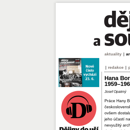
aktuality
|
a
|
redakce
|
Hana Bor
1959–196
Josef Opatrný
Práce Hany Bo
československ
ovšem dostala 
jeho účastí n
nevyužitý arc