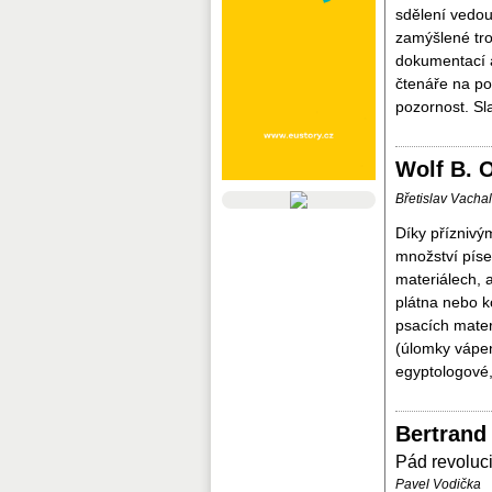
sdělení vedou
zamýšlené tro
dokumentací 
čtenáře na poc
pozornost. Sl
Wolf B. 
Břetislav Vacha
Díky přízniv
množství pís
materiálech, 
plátna nebo ko
psacích mater
(úlomky vápen
egyptologové, 
Bertrand
Pád revoluc
Pavel Vodička